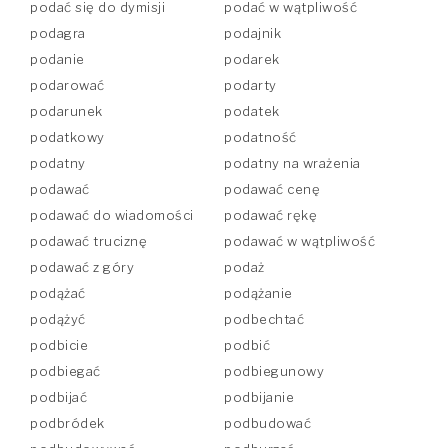
podać się do dymisji
podać w wątpliwość
podagra
podajnik
podanie
podarek
podarować
podarty
podarunek
podatek
podatkowy
podatność
podatny
podatny na wrażenia
podawać
podawać cenę
podawać do wiadomości
podawać rękę
podawać truciznę
podawać w wątpliwość
podawać z góry
podaż
podążać
podążanie
podążyć
podbechtać
podbicie
podbić
podbiegać
podbiegunowy
podbijać
podbijanie
podbródek
podbudować