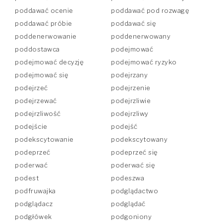
poddawać ocenie
poddawać pod rozwagę
poddawać próbie
poddawać się
poddenerwowanie
poddenerwowany
poddostawca
podejmować
podejmować decyzję
podejmować ryzyko
podejmować się
podejrzany
podejrzeć
podejrzenie
podejrzewać
podejrzliwie
podejrzliwość
podejrzliwy
podejście
podejść
podekscytowanie
podekscytowany
podeprzeć
podeprzeć się
poderwać
poderwać się
podest
podeszwa
podfruwajka
podglądactwo
podglądacz
podglądać
podgłówek
podgoniony