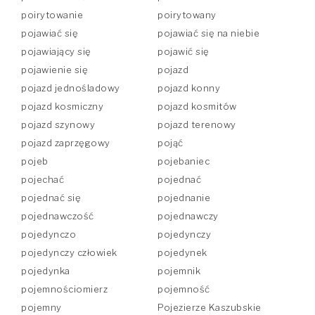
poirytowanie
poirytowany
pojawiać się
pojawiać się na niebie
pojawiający się
pojawić się
pojawienie się
pojazd
pojazd jednośladowy
pojazd konny
pojazd kosmiczny
pojazd kosmitów
pojazd szynowy
pojazd terenowy
pojazd zaprzęgowy
pojąć
pojeb
pojebaniec
pojechać
pojednać
pojednać się
pojednanie
pojednawczość
pojednawczy
pojedynczo
pojedynczy
pojedynczy człowiek
pojedynek
pojedynka
pojemnik
pojemnościomierz
pojemność
pojemny
Pojezierze Kaszubskie