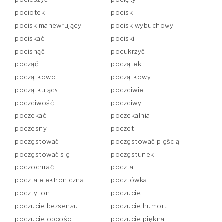
pociotek
pocisk
pocisk manewrujący
pocisk wybuchowy
pociskać
pociski
pocisnąć
pocukrzyć
począć
początek
początkowo
początkowy
początkujący
poczciwie
poczciwość
poczciwy
poczekać
poczekalnia
poczesny
poczet
poczęstować
poczęstować pięścią
poczęstować się
poczęstunek
poczochrać
poczta
poczta elektroniczna
pocztówka
pocztylion
poczucie
poczucie bezsensu
poczucie humoru
poczucie obcości
poczucie piękna