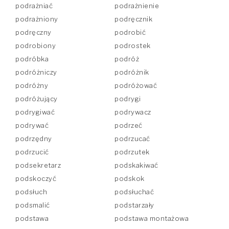
podrażniać
podrażnienie
podrażniony
podręcznik
podręczny
podrobić
podrobiony
podrostek
podróbka
podróż
podróżniczy
podróżnik
podróżny
podróżować
podróżujący
podrygi
podrygiwać
podrywacz
podrywać
podrzeć
podrzędny
podrzucać
podrzucić
podrzutek
podsekretarz
podskakiwać
podskoczyć
podskok
podsłuch
podsłuchać
podsmalić
podstarzały
podstawa
podstawa montażowa