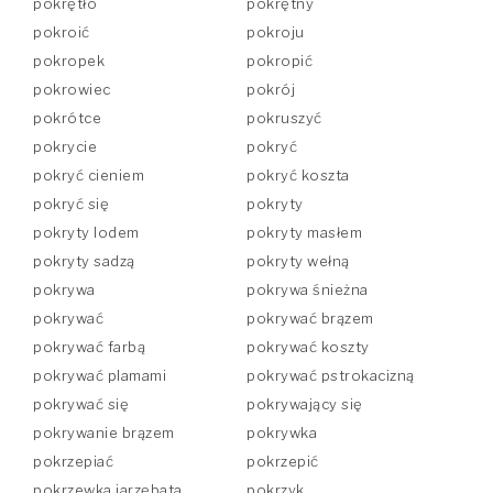
pokrętło
pokrętny
pokroić
pokroju
pokropek
pokropić
pokrowiec
pokrój
pokrótce
pokruszyć
pokrycie
pokryć
pokryć cieniem
pokryć koszta
pokryć się
pokryty
pokryty lodem
pokryty masłem
pokryty sadzą
pokryty wełną
pokrywa
pokrywa śnieżna
pokrywać
pokrywać brązem
pokrywać farbą
pokrywać koszty
pokrywać plamami
pokrywać pstrokacizną
pokrywać się
pokrywający się
pokrywanie brązem
pokrywka
pokrzepiać
pokrzepić
pokrzewka jarzębata
pokrzyk