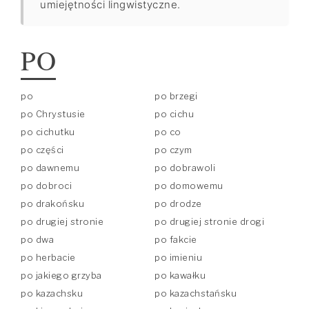
umiejętności lingwistyczne.
PO
po
po brzegi
po Chrystusie
po cichu
po cichutku
po co
po części
po czym
po dawnemu
po dobrawoli
po dobroci
po domowemu
po drakońsku
po drodze
po drugiej stronie
po drugiej stronie drogi
po dwa
po fakcie
po herbacie
po imieniu
po jakiego grzyba
po kawałku
po kazachsku
po kazachstańsku