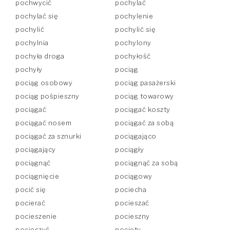
pochwycić
pochylać
pochylać się
pochylenie
pochylić
pochylić się
pochylnia
pochylony
pochyła droga
pochyłość
pochyły
pociąg
pociąg osobowy
pociąg pasażerski
pociąg pośpieszny
pociąg towarowy
pociągać
pociągać koszty
pociągać nosem
pociągać za sobą
pociągać za sznurki
pociągająco
pociągający
pociągły
pociągnąć
pociągnąć za sobą
pociągnięcie
pociągowy
pocić się
pociecha
pocierać
pocieszać
pocieszenie
pocieszny
pocieszyć
pocięty