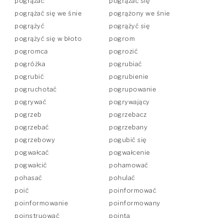
pogrążać
pogrążać się
pogrążać się we śnie
pogrążony we śnie
pogrążyć
pogrążyć się
pogrążyć się w błoto
pogrom
pogromca
pogrozić
pogróżka
pogrubiać
pogrubić
pogrubienie
pogruchotać
pogrupowanie
pogrywać
pogrywający
pogrzeb
pogrzebacz
pogrzebać
pogrzebany
pogrzebowy
pogubić się
pogwałcać
pogwałcenie
pogwałcić
pohamować
pohasać
pohulać
poić
poinformować
poinformowanie
poinformowany
poinstruować
pointa