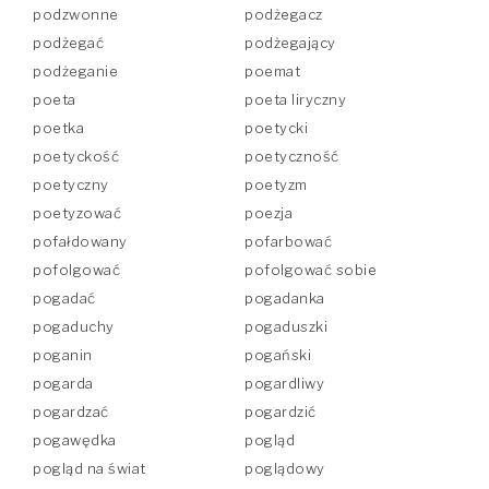
podzwonne
podżegacz
podżegać
podżegający
podżeganie
poemat
poeta
poeta liryczny
poetka
poetycki
poetyckość
poetyczność
poetyczny
poetyzm
poetyzować
poezja
pofałdowany
pofarbować
pofolgować
pofolgować sobie
pogadać
pogadanka
pogaduchy
pogaduszki
poganin
pogański
pogarda
pogardliwy
pogardzać
pogardzić
pogawędka
pogląd
pogląd na świat
poglądowy