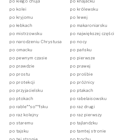
po kiego chuja
po knajacku
po kolei
po królewsku
po kryjomu
po lewej
po łebkach
po makaroniarsku
po mistrzowsku
po największej części
po narodzeniu Chrystusa
po nocy
po omacku
po pańsku
po pewnym czasie
po pierwsze
po prawdzie
po prawej
po prostu
po prośbie
po protekcji
po próżnicy
po przyjacielsku
po ptakach
po ptokach
po rabelaisowsku
po rable**so**fsku
po raz drugi
po raz kolejny
po raz pierwszy
po staremu
po tajlandzku
po tajsku
po tamtej stronie
po tej stronie
po trochu