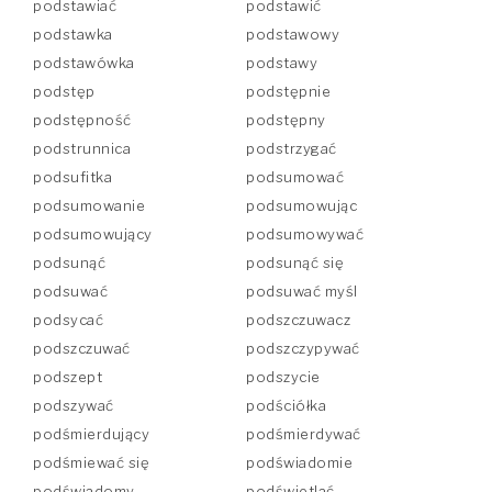
podstawiać
podstawić
podstawka
podstawowy
podstawówka
podstawy
podstęp
podstępnie
podstępność
podstępny
podstrunnica
podstrzygać
podsufitka
podsumować
podsumowanie
podsumowując
podsumowujący
podsumowywać
podsunąć
podsunąć się
podsuwać
podsuwać myśl
podsycać
podszczuwacz
podszczuwać
podszczypywać
podszept
podszycie
podszywać
podściółka
podśmierdujący
podśmierdywać
podśmiewać się
podświadomie
podświadomy
podświetlać