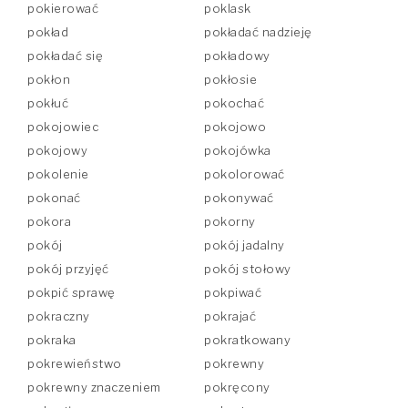
pokierować
poklask
pokład
pokładać nadzieję
pokładać się
pokładowy
pokłon
pokłosie
pokłuć
pokochać
pokojowiec
pokojowo
pokojowy
pokojówka
pokolenie
pokolorować
pokonać
pokonywać
pokora
pokorny
pokój
pokój jadalny
pokój przyjęć
pokój stołowy
pokpić sprawę
pokpiwać
pokraczny
pokrajać
pokraka
pokratkowany
pokrewieństwo
pokrewny
pokrewny znaczeniem
pokręcony