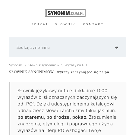
SZUKAJ
SŁOWNIK
KONTAKT
arrow_forward
Synonim
Słownik synonimów
Wyrazy na PO
\
\
po
SŁOWNIK SYNONIMÓW
wyrazy zaczynające się na
·
Słownik językowy notuje dokładnie 1000
wyrazów bliskoznacznych zaczynających się
od „PO”. Dzięki udostępnionemu katalogowi
odnajdziesz słowa i archaizmy takie jak m.in.
po staremu, po drodze, pokaz
. Zrozumienie
znaczenia, etymologii i poprawnego użycia
wyrazów na literę PO wzbogaci Twoje