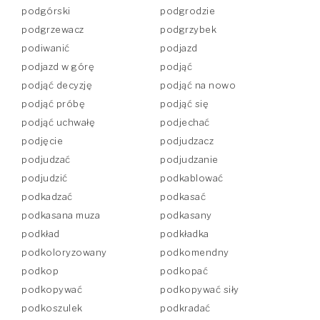
podgórski
podgrodzie
podgrzewacz
podgrzybek
podiwanić
podjazd
podjazd w górę
podjąć
podjąć decyzję
podjąć na nowo
podjąć próbę
podjąć się
podjąć uchwałę
podjechać
podjęcie
podjudzacz
podjudzać
podjudzanie
podjudzić
podkablować
podkadzać
podkasać
podkasana muza
podkasany
podkład
podkładka
podkoloryzowany
podkomendny
podkop
podkopać
podkopywać
podkopywać siły
podkoszulek
podkradać