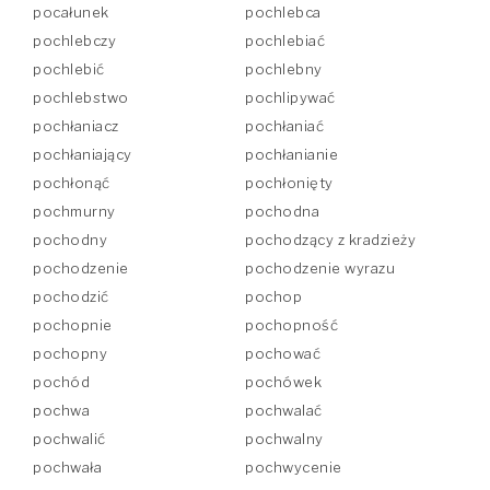
pocałunek
pochlebca
pochlebczy
pochlebiać
pochlebić
pochlebny
pochlebstwo
pochlipywać
pochłaniacz
pochłaniać
pochłaniający
pochłanianie
pochłonąć
pochłonięty
pochmurny
pochodna
pochodny
pochodzący z kradzieży
pochodzenie
pochodzenie wyrazu
pochodzić
pochop
pochopnie
pochopność
pochopny
pochować
pochód
pochówek
pochwa
pochwalać
pochwalić
pochwalny
pochwała
pochwycenie