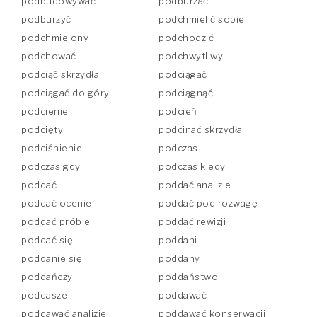
podbudowywać
podburzać
podburzyć
podchmielić sobie
podchmielony
podchodzić
podchować
podchwytliwy
podciąć skrzydła
podciągać
podciągać do góry
podciągnąć
podcienie
podcień
podcięty
podcinać skrzydła
podciśnienie
podczas
podczas gdy
podczas kiedy
poddać
poddać analizie
poddać ocenie
poddać pod rozwagę
poddać próbie
poddać rewizji
poddać się
poddani
poddanie się
poddany
poddańczy
poddaństwo
poddasze
poddawać
poddawać analizie
poddawać konserwacji