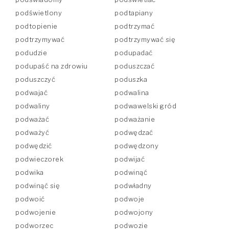
podświetlony
podtapiany
podtopienie
podtrzymać
podtrzymywać
podtrzymywać się
podudzie
podupadać
podupaść na zdrowiu
poduszczać
poduszczyć
poduszka
podwajać
podwalina
podwaliny
podwawelski gród
podważać
podważanie
podważyć
podwędzać
podwędzić
podwędzony
podwieczorek
podwijać
podwika
podwinąć
podwinąć się
podwładny
podwoić
podwoje
podwojenie
podwojony
podworzec
podwozie