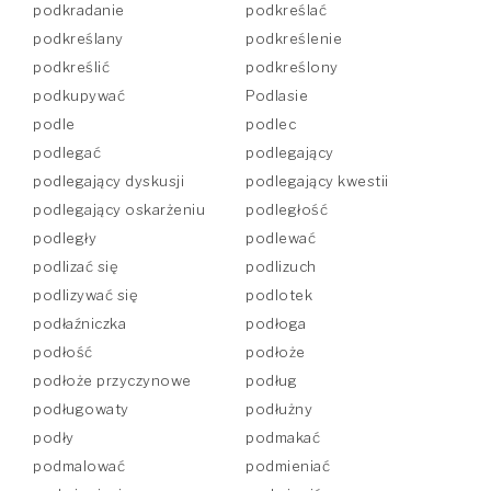
podkradanie
podkreślać
podkreślany
podkreślenie
podkreślić
podkreślony
podkupywać
Podlasie
podle
podlec
podlegać
podlegający
podlegający dyskusji
podlegający kwestii
podlegający oskarżeniu
podległość
podległy
podlewać
podlizać się
podlizuch
podlizywać się
podlotek
podłaźniczka
podłoga
podłość
podłoże
podłoże przyczynowe
podług
podługowaty
podłużny
podły
podmakać
podmalować
podmieniać