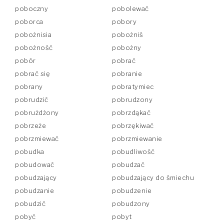
poboczny
pobolewać
poborca
pobory
pobożnisia
pobożniś
pobożność
pobożny
pobór
pobrać
pobrać się
pobranie
pobrany
pobratymiec
pobrudzić
pobrudzony
pobrużdżony
pobrzdąkać
pobrzeże
pobrzękiwać
pobrzmiewać
pobrzmiewanie
pobudka
pobudliwość
pobudować
pobudzać
pobudzający
pobudzający do śmiechu
pobudzanie
pobudzenie
pobudzić
pobudzony
pobyć
pobyt