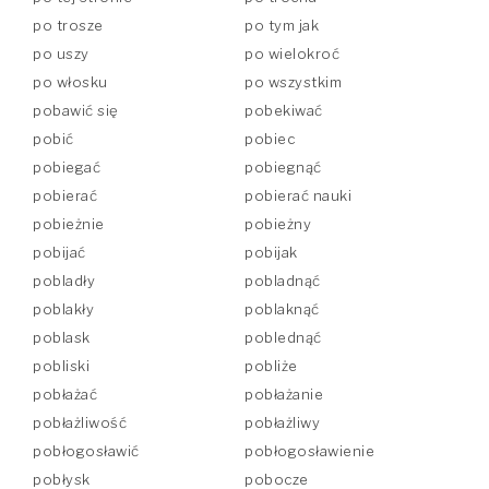
po trosze
po tym jak
po uszy
po wielokroć
po włosku
po wszystkim
pobawić się
pobekiwać
pobić
pobiec
pobiegać
pobiegnąć
pobierać
pobierać nauki
pobieżnie
pobieżny
pobijać
pobijak
pobladły
pobladnąć
poblakły
poblaknąć
poblask
poblednąć
pobliski
pobliże
pobłażać
pobłażanie
pobłażliwość
pobłażliwy
pobłogosławić
pobłogosławienie
pobłysk
pobocze