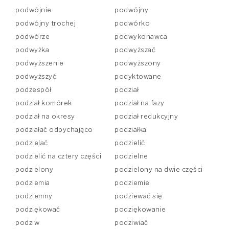
podwójnie
podwójny
podwójny trochej
podwórko
podwórze
podwykonawca
podwyżka
podwyższać
podwyższenie
podwyższony
podwyższyć
podyktowane
podzespół
podział
podział komórek
podział na fazy
podział na okresy
podział redukcyjny
podziałać odpychająco
podziałka
podzielać
podzielić
podzielić na cztery części
podzielne
podzielony
podzielony na dwie części
podziemia
podziemie
podziemny
podziewać się
podziękować
podziękowanie
podziw
podziwiać