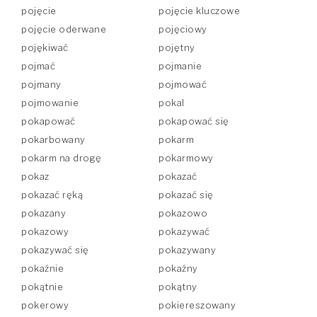
pojęcie
pojęcie kluczowe
pojęcie oderwane
pojęciowy
pojękiwać
pojętny
pojmać
pojmanie
pojmany
pojmować
pojmowanie
pokal
pokapować
pokapować się
pokarbowany
pokarm
pokarm na drogę
pokarmowy
pokaz
pokazać
pokazać ręką
pokazać się
pokazany
pokazowo
pokazowy
pokazywać
pokazywać się
pokazywany
pokaźnie
pokaźny
pokątnie
pokątny
pokerowy
pokiereszowany