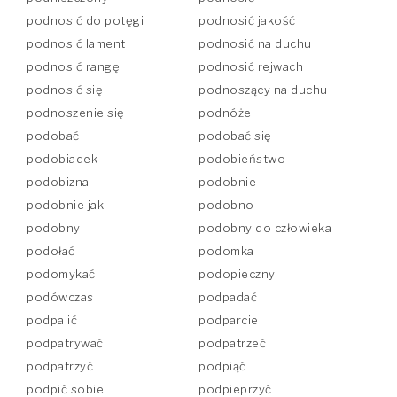
podnosić do potęgi
podnosić jakość
podnosić lament
podnosić na duchu
podnosić rangę
podnosić rejwach
podnosić się
podnoszący na duchu
podnoszenie się
podnóże
podobać
podobać się
podobiadek
podobieństwo
podobizna
podobnie
podobnie jak
podobno
podobny
podobny do człowieka
podołać
podomka
podomykać
podopieczny
podówczas
podpadać
podpalić
podparcie
podpatrywać
podpatrzeć
podpatrzyć
podpiąć
podpić sobie
podpieprzyć