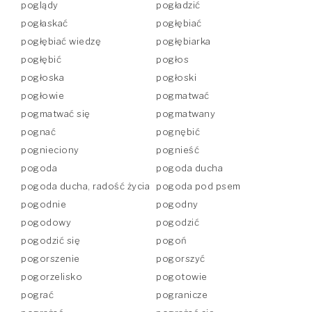
poglądy
pogładzić
pogłaskać
pogłębiać
pogłębiać wiedzę
pogłębiarka
pogłębić
pogłos
pogłoska
pogłoski
pogłowie
pogmatwać
pogmatwać się
pogmatwany
pognać
pognębić
pognieciony
pognieść
pogoda
pogoda ducha
pogoda ducha, radość życia
pogoda pod psem
pogodnie
pogodny
pogodowy
pogodzić
pogodzić się
pogoń
pogorszenie
pogorszyć
pogorzelisko
pogotowie
pograć
pogranicze