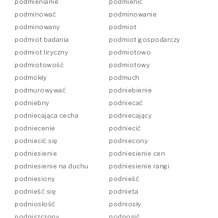
podmienianie
podmienić
podminować
podminowanie
podminowany
podmiot
podmiot badania
podmiot gospodarczy
podmiot liryczny
podmiotowo
podmiotowość
podmiotowy
podmokły
podmuch
podmurowywać
podniebienie
podniebny
podniecać
podniecająca cecha
podniecający
podniecenie
podniecić
podniecić się
podniecony
podniesienie
podniesienie cen
podniesienie na duchu
podniesienie rangi
podniesiony
podnieść
podnieść się
podnieta
podniosłość
podniosły
podniszczony
podnosić