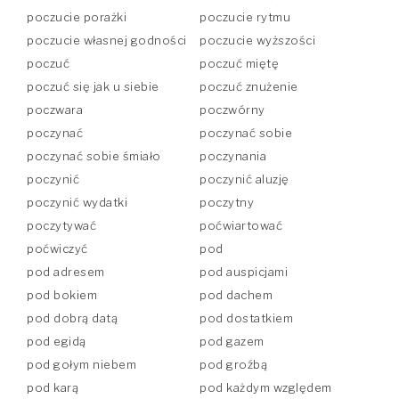
poczucie porażki
poczucie rytmu
poczucie własnej godności
poczucie wyższości
poczuć
poczuć miętę
poczuć się jak u siebie
poczuć znużenie
poczwara
poczwórny
poczynać
poczynać sobie
poczynać sobie śmiało
poczynania
poczynić
poczynić aluzję
poczynić wydatki
poczytny
poczytywać
poćwiartować
poćwiczyć
pod
pod adresem
pod auspicjami
pod bokiem
pod dachem
pod dobrą datą
pod dostatkiem
pod egidą
pod gazem
pod gołym niebem
pod groźbą
pod karą
pod każdym względem