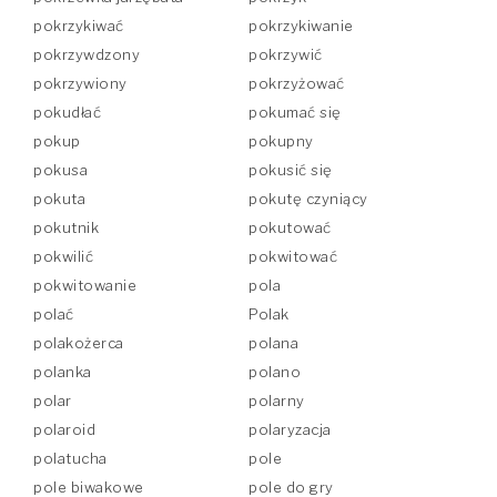
pokrzykiwać
pokrzykiwanie
pokrzywdzony
pokrzywić
pokrzywiony
pokrzyżować
pokudłać
pokumać się
pokup
pokupny
pokusa
pokusić się
pokuta
pokutę czyniący
pokutnik
pokutować
pokwilić
pokwitować
pokwitowanie
pola
polać
Polak
polakożerca
polana
polanka
polano
polar
polarny
polaroid
polaryzacja
polatucha
pole
pole biwakowe
pole do gry