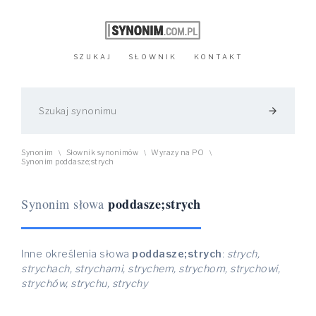
SZUKAJ
SŁOWNIK
KONTAKT
arrow_forward
Synonim
Słownik synonimów
Wyrazy na PO
\
\
\
Synonim poddasze;strych
poddasze;strych
Synonim słowa
Inne określenia słowa
poddasze;strych
:
strych,
strychach, strychami, strychem, strychom, strychowi,
strychów, strychu, strychy