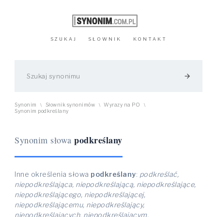
SZUKAJ
SŁOWNIK
KONTAKT
arrow_forward
Synonim
Słownik synonimów
Wyrazy na PO
\
\
\
Synonim podkreślany
podkreślany
Synonim słowa
Inne określenia słowa
podkreślany
:
podkreślać,
niepodkreślająca, niepodkreślającą, niepodkreślające,
niepodkreślającego, niepodkreślającej,
niepodkreślającemu, niepodkreślający,
niepodkreślających, niepodkreślającym,