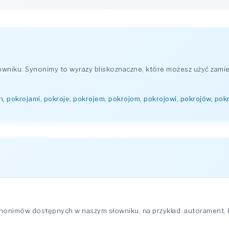
niku. Synonimy to wyrazy bliskoznaczne, które możesz użyć zamie
h, pokrojami, pokroje, pokrojem, pokrojom, pokrojowi, pokrojów, pok
ynonimów dostępnych w naszym słowniku, na przykład: autorament, 