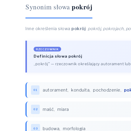
pokrój
Synonim słowa
Inne określenia słowa
pokrój
:
pokrój, pokrojach, p
RZECZOWNIK
Definicja słowa pokrój
„pokrój" — rzeczownik określający autorament lu
autorament
,
konduita
,
pochodzenie
,
pok
01
maść
,
miara
02
budowa
,
morfologia
03