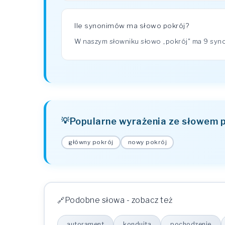
Ile synonimów ma słowo pokrój?
W naszym słowniku słowo „pokrój" ma 9 sy
Popularne wyrażenia ze słowem 
główny pokrój
nowy pokrój
Podobne słowa - zobacz też
autorament
konduita
pochodzenie