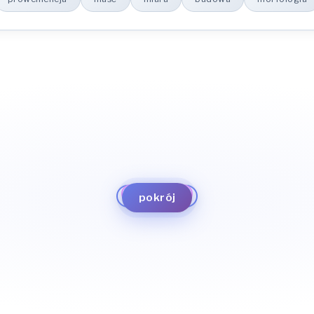
autorament
konduita
pochodzenie
pokrój
proweniencja
morfologia
maść
budowa
miara