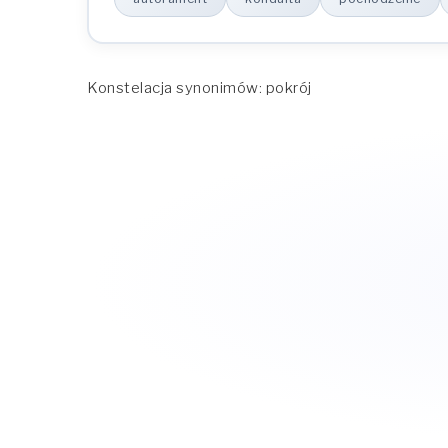
Konstelacja synonimów: pokrój