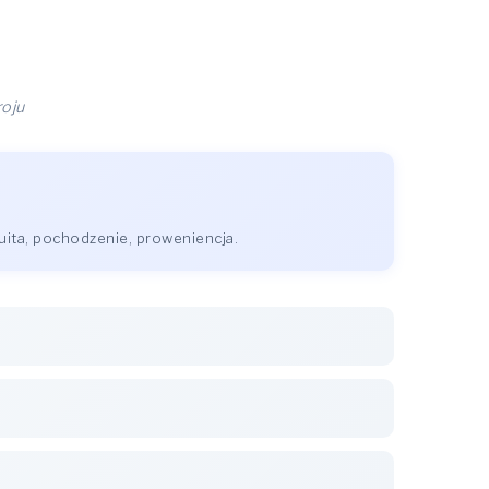
roju
uita, pochodzenie, proweniencja.