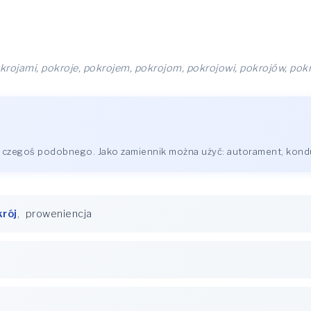
okrojami, pokroje, pokrojem, pokrojom, pokrojowi, pokrojów, pok
b czegoś podobnego. Jako zamiennik można użyć: autorament, kond
rój
,
proweniencja