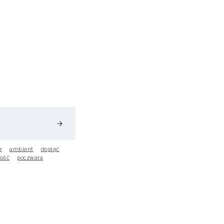
arrow_forward
r
ambient
dopiąć
ość
poczwara