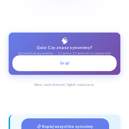
🧠
Quiz: Czy znasz synonimy?
Sprawdź swoją wiedzę — 10 pytań, 10 sekund na odpowiedź
Graj!
Masz zastrzeżenia? Zgłoś nadużycie.
📋 Kopiuj wszystkie synonimy