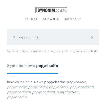
SZUKAJ
SŁOWNIK
KONTAKT
arrow_forward
Synonim
Słownik synonimów
Wyrazy na PO
Synonim popychadło
\
\
\
popychadło
Synonim słowa
Inne określenia słowa
popychadło
:
popychadło,
popychadeł, popychadle, popychadła, popychadłach,
popychadłami, popychadłem, popychadłom,
popychadłu