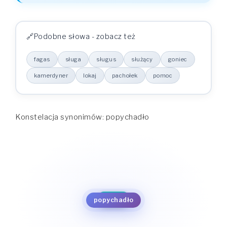
Podobne słowa - zobacz też
fagas
sługa
sługus
służący
goniec
kamerdyner
lokaj
pachołek
pomoc
Konstelacja synonimów: popychadło
sługus
służący
sługa
goniec
fagas
kamerdyner
popychadło
lokaj
pomoc
pachołek