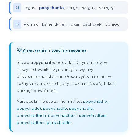
fagas
,
popychadło
,
sługa
,
sługus
,
służący
01
goniec
,
kamerdyner
,
lokaj
,
pachołek
,
pomoc
02
Znaczenie i zastosowanie
Słowo
popychadło
posiada 10 synonimów w
naszym słowniku. Synonimy to wyrazy
bliskoznaczne, które możesz użyć zamiennie w
różnych kontekstach, aby urozmaicić swój tekst i
uniknąć powtórzeń.
Najpopularniejsze zamienniki to:
popychadło,
popychadeł, popychadle, popychadła,
popychadłach, popychadłami, popychadłem,
popychadłom, popychadłu
.