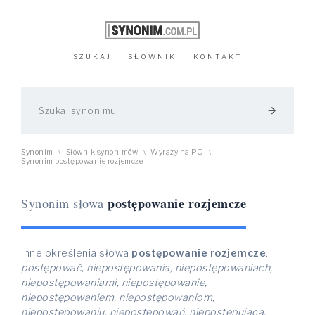
SZUKAJ
SŁOWNIK
KONTAKT
arrow_forward
Synonim
Słownik synonimów
Wyrazy na PO
\
\
\
Synonim postępowanie rozjemcze
postępowanie rozjemcze
Synonim słowa
Inne określenia słowa
postępowanie rozjemcze
:
postępować, niepostępowania, niepostępowaniach,
niepostępowaniami, niepostępowanie,
niepostępowaniem, niepostępowaniom,
niepostępowaniu, niepostępowań, niepostępująca,