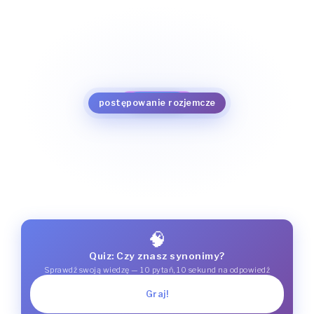
sąd polubowny
rozsądzanie
arbitraż
sędziowanie
postępowanie rozjemcze
🧠
Quiz: Czy znasz synonimy?
Sprawdź swoją wiedzę — 10 pytań, 10 sekund na odpowiedź
Graj!