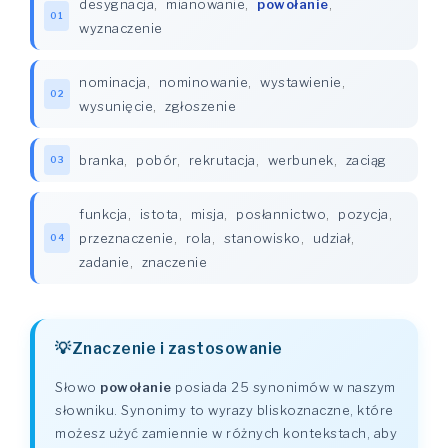
desygnacja
,
mianowanie
,
powołanie
,
01
wyznaczenie
nominacja
,
nominowanie
,
wystawienie
,
02
wysunięcie
,
zgłoszenie
branka
,
pobór
,
rekrutacja
,
werbunek
,
zaciąg
03
funkcja
,
istota
,
misja
,
posłannictwo
,
pozycja
,
przeznaczenie
,
rola
,
stanowisko
,
udział
,
04
zadanie
,
znaczenie
Znaczenie i zastosowanie
Słowo
powołanie
posiada 25 synonimów w naszym
słowniku. Synonimy to wyrazy bliskoznaczne, które
możesz użyć zamiennie w różnych kontekstach, aby