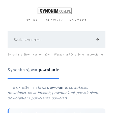
SZUKAJ
SŁOWNIK
KONTAKT
arrow_forward
Synonim
Słownik synonimów
Wyrazy na PO
Synonim powołanie
\
\
\
powołanie
Synonim słowa
Inne określenia słowa
powołanie
:
powołanie,
powołania, powołaniach, powołaniami, powołaniem,
powołaniom, powołaniu, powołań