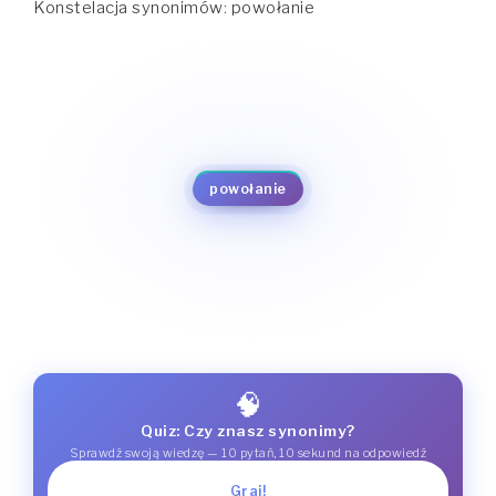
Konstelacja synonimów: powołanie
wyznaczenie
nominacja
mianowanie
werbunek
desygnacja
nominowanie
rekrutacja
wystawienie
powołanie
pobór
wysunięcie
branka
zgłoszenie
🧠
Quiz: Czy znasz synonimy?
Sprawdź swoją wiedzę — 10 pytań, 10 sekund na odpowiedź
Graj!