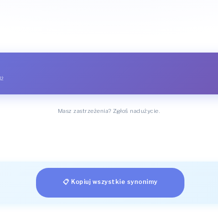
dź
Masz zastrzeżenia? Zgłoś nadużycie.
📋 Kopiuj wszystkie synonimy