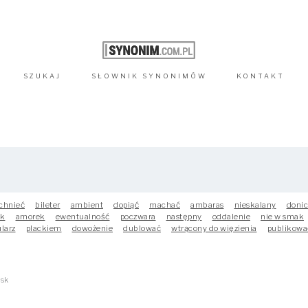
SZUKAJ
SŁOWNIK
SYNONIMÓW
KONTAKT
chnieć
bileter
ambient
dopiąć
machać
ambaras
nieskalany
doni
ak
amorek
ewentualność
poczwara
następny
oddalenie
nie w smak
larz
plackiem
dowożenie
dublować
wtrącony do więzienia
publikowa
ysk