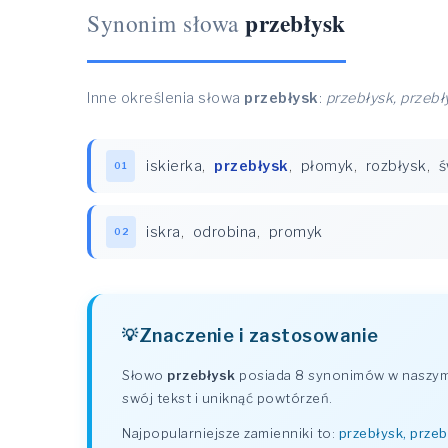
przebłysk
Synonim słowa
Inne określenia słowa
przebłysk
:
przebłysk, przebł
iskierka
,
przebłysk
,
płomyk
,
rozbłysk
,
ś
01
iskra
,
odrobina
,
promyk
02
Znaczenie i zastosowanie
Słowo
przebłysk
posiada 8 synonimów w naszym s
swój tekst i uniknąć powtórzeń.
Najpopularniejsze zamienniki to:
przebłysk, przeb