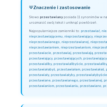
Znaczenie i zastosowanie
Słowo
przestawiany
posiada 11 synonimów w nas
urozmaicić swój tekst i uniknąć powtórzeń.
Najpopularniejsze zamienniki to:
przestawiać, nie
nieprzestawiającemu, nieprzestawiający, nieprze
nieprzestawianego, nieprzestawianej, nieprzesta
nieprzestawianiem, nieprzestawianiom, nieprzest
przestawiacie, przestawiaj, przestawiają, przest
przestawiający, przestawiających, przestawiającym
przestawialiby, przestawialibyście, przestawialib
przestawiałabyś, przestawiałam, przestawiałaś, 
przestawiały, przestawiałyby, przestawiałybyści
przestawiane, przestawianego, przestawianej, pr
przestawianiom, przestawianiu, przestawiano, p