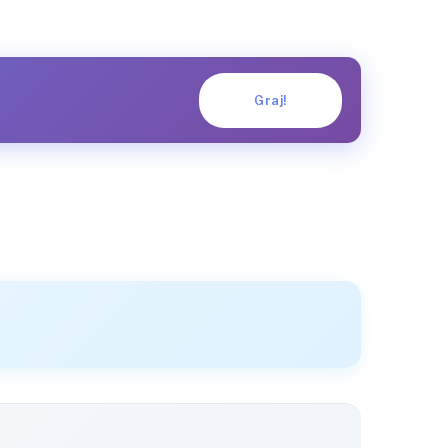
Graj!