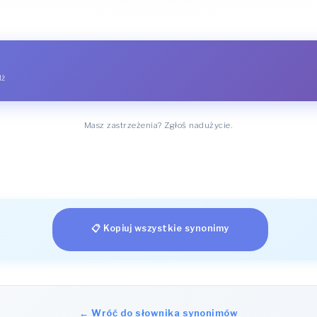
dź
Masz zastrzeżenia? Zgłoś nadużycie.
📋 Kopiuj wszystkie synonimy
← Wróć do słownika synonimów