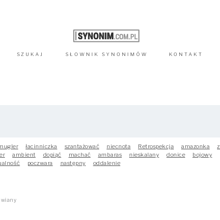
SZUKAJ
SŁOWNIK
SYNONIMÓW
KONTAKT
mugler
łacinniczka
szantażować
niecnota
Retrospekcja
amazonka
z
er
ambient
dopiąć
machać
ambaras
nieskalany
donice
bojowy
ualność
poczwara
następny
oddalenie
awiany