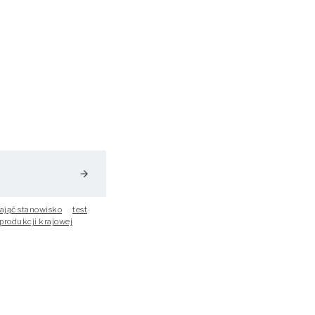
arrow_forward
ająć stanowisko
test
produkcji krajowej