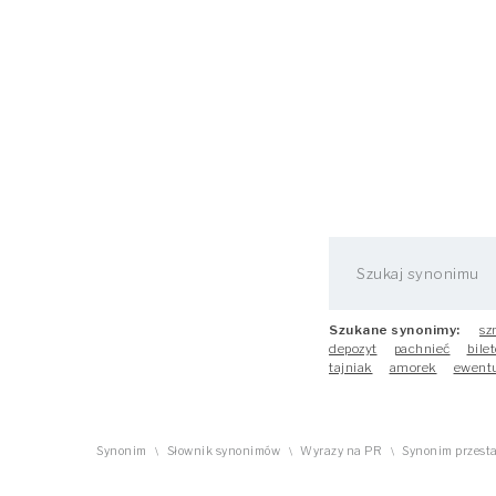
Szukane synonimy:
sz
depozyt
pachnieć
bilet
tajniak
amorek
ewent
Synonim
Słownik synonimów
Wyrazy na PR
Synonim przest
\
\
\