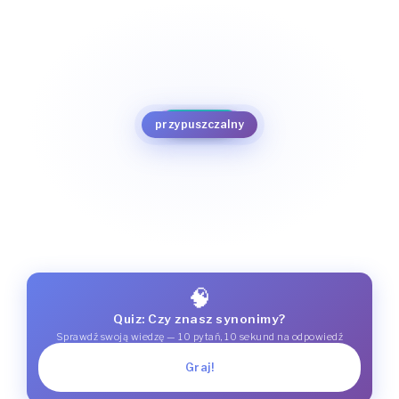
hipotetyczny
zakładany
spodziewany
domyślny
domniemany
ewentualny
przyszły
możliwy
przypuszczalny
standardowy
potencjalny
implicytny
prawdopodobny
🧠
Quiz: Czy znasz synonimy?
Sprawdź swoją wiedzę — 10 pytań, 10 sekund na odpowiedź
Graj!