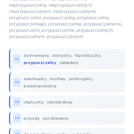
nieprzypuszczalny, nieprzypuszczalnych,
nieprzypuszczalnym, nieprzypuszczalnymi,
przypuszczalna, przypuszczalną, przypuszczalne,
przypuszczalnego, przypuszczalnej, przypuszczalnemu,
przypuszczalni, przypuszczalnie, przypuszczalnych,
przypuszczalnym, przypuszczalnymi
domniemany
,
domyślny
,
hipotetyczny
,
01
przypuszczalny
,
zakładany
ewentualny
,
możliwy
,
potencjalny
,
02
prawdopodobny
implicytny
,
standardowy
03
przyszły
,
spodziewany
04