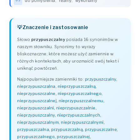
do pomyślenia
,
realny
,
wykonalny
05
Znaczenie i zastosowanie
Słowo
przypuszczalny
posiada 16 synonimów w
naszym słowniku. Synonimy to wyrazy
bliskoznaczne, które możesz użyć zamiennie w
różnych kontekstach, aby urozmaicić swój tekst i
uniknąć powtórzeń.
Najpopularniejsze zamienniki to:
przypuszczalny,
nieprzypuszczalna, nieprzypuszczalną,
nieprzypuszczalne, nieprzypuszczalnego,
nieprzypuszczalnej, nieprzypuszczalnemu,
nieprzypuszczalni, nieprzypuszczalnie,
nieprzypuszczalny, nieprzypuszczalnych,
nieprzypuszczalnym, nieprzypuszczalnymi,
przypuszczalna, przypuszczalną, przypuszczalne,
przypuszczalnego, przypuszczalnej,