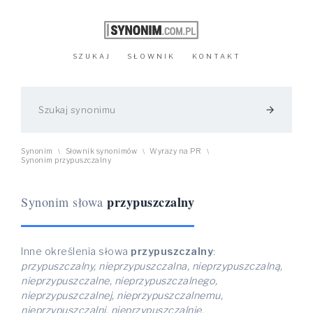
SZUKAJ
SŁOWNIK
KONTAKT
arrow_forward
Synonim
Słownik synonimów
Wyrazy na PR
\
\
\
Synonim przypuszczalny
przypuszczalny
Synonim słowa
Inne określenia słowa
przypuszczalny
:
przypuszczalny, nieprzypuszczalna, nieprzypuszczalną,
nieprzypuszczalne, nieprzypuszczalnego,
nieprzypuszczalnej, nieprzypuszczalnemu,
nieprzypuszczalni, nieprzypuszczalnie,