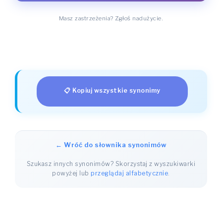
Masz zastrzeżenia? Zgłoś nadużycie.
📋 Kopiuj wszystkie synonimy
← Wróć do słownika synonimów
Szukasz innych synonimów? Skorzystaj z wyszukiwarki
powyżej lub
przeglądaj alfabetycznie
.