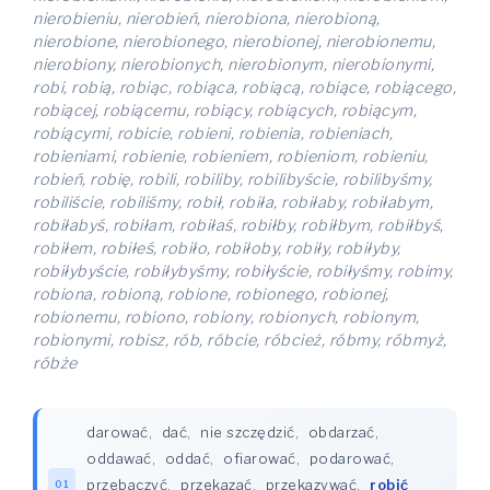
nierobieniu, nierobień, nierobiona, nierobioną,
nierobione, nierobionego, nierobionej, nierobionemu,
nierobiony, nierobionych, nierobionym, nierobionymi,
robi, robią, robiąc, robiąca, robiącą, robiące, robiącego,
robiącej, robiącemu, robiący, robiących, robiącym,
robiącymi, robicie, robieni, robienia, robieniach,
robieniami, robienie, robieniem, robieniom, robieniu,
robień, robię, robili, robiliby, robilibyście, robilibyśmy,
robiliście, robiliśmy, robił, robiła, robiłaby, robiłabym,
robiłabyś, robiłam, robiłaś, robiłby, robiłbym, robiłbyś,
robiłem, robiłeś, robiło, robiłoby, robiły, robiłyby,
robiłybyście, robiłybyśmy, robiłyście, robiłyśmy, robimy,
robiona, robioną, robione, robionego, robionej,
robionemu, robiono, robiony, robionych, robionym,
robionymi, robisz, rób, róbcie, róbcież, róbmy, róbmyż,
róbże
darować
,
dać
,
nie szczędzić
,
obdarzać
,
oddawać
,
oddać
,
ofiarować
,
podarować
,
przebaczyć
,
przekazać
,
przekazywać
,
robić
01