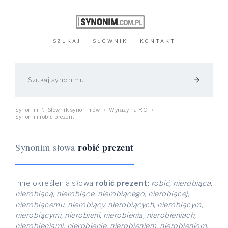
SZUKAJ
SŁOWNIK
KONTAKT
arrow_forward
Synonim
Słownik synonimów
Wyrazy na RO
\
\
\
Synonim robić prezent
robić prezent
Synonim słowa
Inne określenia słowa
robić prezent
:
robić, nierobiąca,
nierobiącą, nierobiące, nierobiącego, nierobiącej,
nierobiącemu, nierobiący, nierobiących, nierobiącym,
nierobiącymi, nierobieni, nierobienia, nierobieniach,
nierobieniami, nierobienie, nierobieniem, nierobieniom,