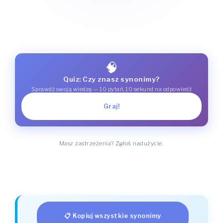
🧠
Quiz: Czy znasz synonimy?
Sprawdź swoją wiedzę — 10 pytań, 10 sekund na odpowiedź
Graj!
Masz zastrzeżenia? Zgłoś nadużycie.
📋 Kopiuj wszystkie synonimy