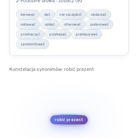
Podobne słowa - zobacz też
darować
dać
nie szczędzić
obdarzać
oddawać
oddać
ofiarować
podarować
przebaczyć
przekazać
przekazywać
sprezentować
Konstelacja synonimów: robić prezent
nie szczędzić
sprezentować
dać
obdarzać
darować
przekazywać
oddawać
przekazać
robić prezent
oddać
przebaczyć
ofiarować
podarować