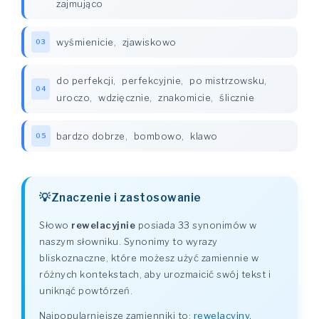
zajmująco
wyśmienicie
,
zjawiskowo
03
do perfekcji
,
perfekcyjnie
,
po mistrzowsku
,
04
uroczo
,
wdzięcznie
,
znakomicie
,
ślicznie
bardzo dobrze
,
bombowo
,
klawo
05
Znaczenie i zastosowanie
Słowo
rewelacyjnie
posiada 33 synonimów w
naszym słowniku. Synonimy to wyrazy
bliskoznaczne, które możesz użyć zamiennie w
różnych kontekstach, aby urozmaicić swój tekst i
uniknąć powtórzeń.
Najpopularniejsze zamienniki to:
rewelacyjny,