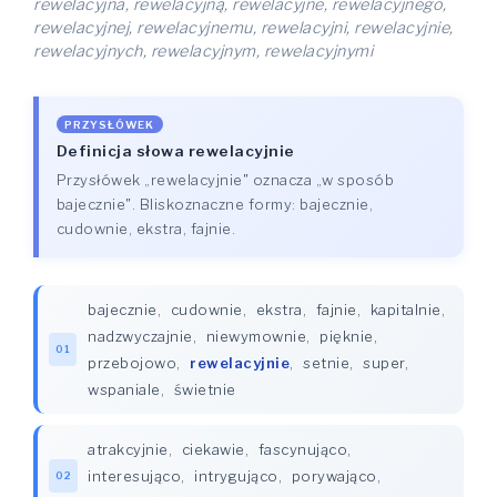
rewelacyjna, rewelacyjną, rewelacyjne, rewelacyjnego,
rewelacyjnej, rewelacyjnemu, rewelacyjni, rewelacyjnie,
rewelacyjnych, rewelacyjnym, rewelacyjnymi
PRZYSŁÓWEK
Definicja słowa rewelacyjnie
Przysłówek „rewelacyjnie" oznacza „w sposób
bajecznie". Bliskoznaczne formy: bajecznie,
cudownie, ekstra, fajnie.
bajecznie
,
cudownie
,
ekstra
,
fajnie
,
kapitalnie
,
nadzwyczajnie
,
niewymownie
,
pięknie
,
01
przebojowo
,
rewelacyjnie
,
setnie
,
super
,
wspaniale
,
świetnie
atrakcyjnie
,
ciekawie
,
fascynująco
,
interesująco
,
intrygująco
,
porywająco
,
02