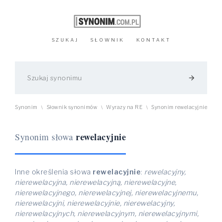
SZUKAJ
SŁOWNIK
KONTAKT
arrow_forward
Synonim
Słownik synonimów
Wyrazy na RE
Synonim rewelacyjnie
\
\
\
rewelacyjnie
Synonim słowa
Inne określenia słowa
rewelacyjnie
:
rewelacyjny,
nierewelacyjna, nierewelacyjną, nierewelacyjne,
nierewelacyjnego, nierewelacyjnej, nierewelacyjnemu,
nierewelacyjni, nierewelacyjnie, nierewelacyjny,
nierewelacyjnych, nierewelacyjnym, nierewelacyjnymi,