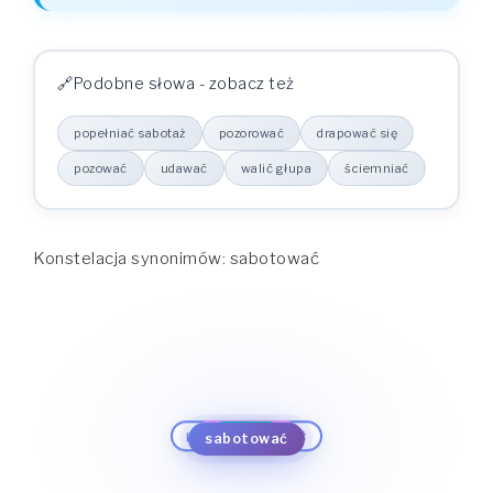
Podobne słowa - zobacz też
popełniać sabotaż
pozorować
drapować się
pozować
udawać
walić głupa
ściemniać
Konstelacja synonimów: sabotować
popełniać sabotaż
pozorować
drapować się
pozować
udawać
sabotować
walić głupa
ściemniać