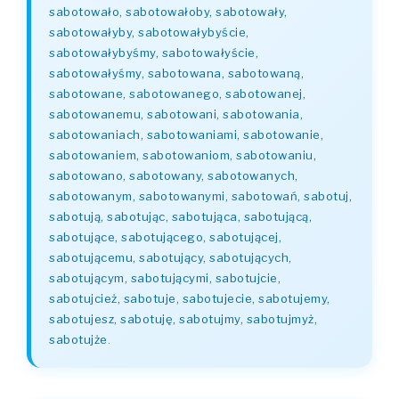
sabotowało, sabotowałoby, sabotowały,
sabotowałyby, sabotowałybyście,
sabotowałybyśmy, sabotowałyście,
sabotowałyśmy, sabotowana, sabotowaną,
sabotowane, sabotowanego, sabotowanej,
sabotowanemu, sabotowani, sabotowania,
sabotowaniach, sabotowaniami, sabotowanie,
sabotowaniem, sabotowaniom, sabotowaniu,
sabotowano, sabotowany, sabotowanych,
sabotowanym, sabotowanymi, sabotowań, sabotuj,
sabotują, sabotując, sabotująca, sabotującą,
sabotujące, sabotującego, sabotującej,
sabotującemu, sabotujący, sabotujących,
sabotującym, sabotującymi, sabotujcie,
sabotujcież, sabotuje, sabotujecie, sabotujemy,
sabotujesz, sabotuję, sabotujmy, sabotujmyż,
sabotujże
.