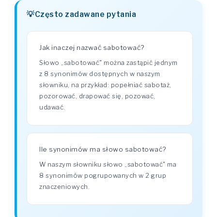
Często zadawane pytania
Jak inaczej nazwać sabotować?
Słowo „sabotować" można zastąpić jednym
z 8 synonimów dostępnych w naszym
słowniku, na przykład: popełniać sabotaż,
pozorować, drapować się, pozować,
udawać.
Ile synonimów ma słowo sabotować?
W naszym słowniku słowo „sabotować" ma
8 synonimów pogrupowanych w 2 grup
znaczeniowych.