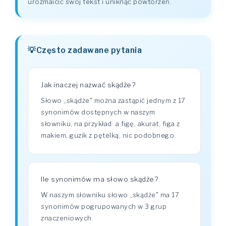
urozmaicić swój tekst i uniknąć powtórzeń.
Często zadawane pytania
Jak inaczej nazwać skądże?
Słowo „skądże" można zastąpić jednym z 17
synonimów dostępnych w naszym
słowniku, na przykład: a figę, akurat, figa z
makiem, guzik z pętelką, nic podobnego.
Ile synonimów ma słowo skądże?
W naszym słowniku słowo „skądże" ma 17
synonimów pogrupowanych w 3 grup
znaczeniowych.