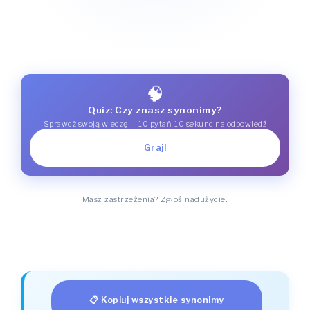
🧠
Quiz: Czy znasz synonimy?
Sprawdź swoją wiedzę — 10 pytań, 10 sekund na odpowiedź
Graj!
Masz zastrzeżenia? Zgłoś nadużycie.
📋 Kopiuj wszystkie synonimy