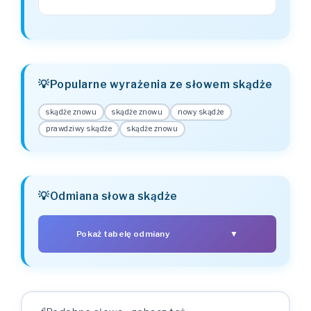
Popularne wyrażenia ze słowem skądże
skądże znowu
skądże znowu
nowy skądże
prawdziwy skądże
skądże znowu
Odmiana słowa skądże
Pokaż tabelę odmiany
▼
PRZYPADEK
LICZBA POJEDYNCZA
LICZBA MNOGA
skądże
skądża
Mianownik (kto? co?)
skądża
skądże
Dopełniacz (kogo? czego?)