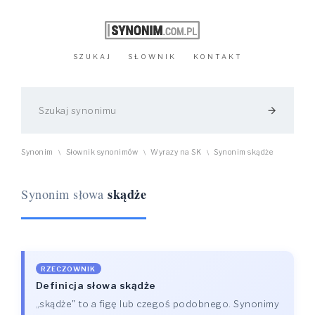
SZUKAJ
SŁOWNIK
KONTAKT
arrow_forward
Synonim
Słownik synonimów
Wyrazy na SK
Synonim skądże
\
\
\
skądże
Synonim słowa
RZECZOWNIK
Definicja słowa skądże
„skądże" to a figę lub czegoś podobnego. Synonimy