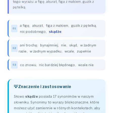
tego wyrazu: a figę, akurat, figa z makiem, guzik z
pętelką.
a figę
,
akurat
,
figa z makiem
,
guzik z pętelką
,
01
nic podobnego
,
skądże
ani trochę
,
bynajmniej
,
nie
,
skąd
,
w żadnym
02
razie
,
w żadnym wypadku
,
wcale
,
zupełnie
co znowu
,
nic bardziej błędnego
,
wcale nie
03
Znaczenie i zastosowanie
Słowo
skądże
posiada 17 synonimów w naszym
słowniku. Synonimy to wyrazy bliskoznaczne, które
możesz użyć zamiennie w różnych kontekstach, aby