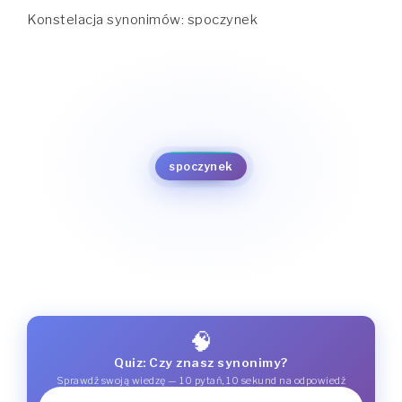
Konstelacja synonimów: spoczynek
ferie
laba
wytchnienie
rozluźnienie
odpoczynek
odprężenie
relaks
odsapnięcie
spoczynek
rekreacja
popas
przerwa
postój
🧠
Quiz: Czy znasz synonimy?
Sprawdź swoją wiedzę — 10 pytań, 10 sekund na odpowiedź