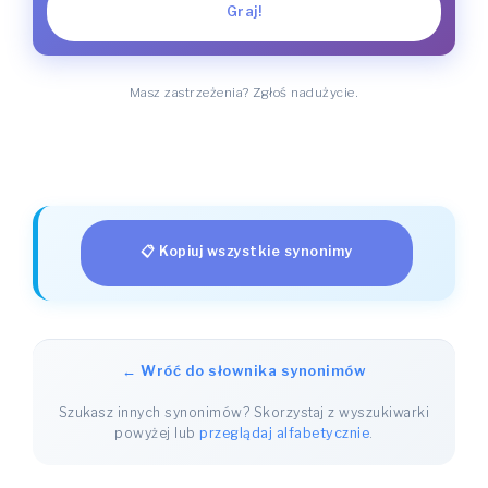
Graj!
Masz zastrzeżenia? Zgłoś nadużycie.
📋 Kopiuj wszystkie synonimy
← Wróć do słownika synonimów
Szukasz innych synonimów? Skorzystaj z wyszukiwarki
powyżej lub
przeglądaj alfabetycznie
.