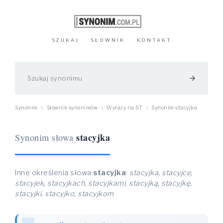
SZUKAJ
SŁOWNIK
KONTAKT
arrow_forward
Synonim
Słownik synonimów
Wyrazy na ST
Synonim stacyjka
\
\
\
stacyjka
Synonim słowa
Inne określenia słowa
stacyjka
:
stacyjka, stacyjce,
stacyjek, stacyjkach, stacyjkami, stacyjką, stacyjkę,
stacyjki, stacyjko, stacyjkom