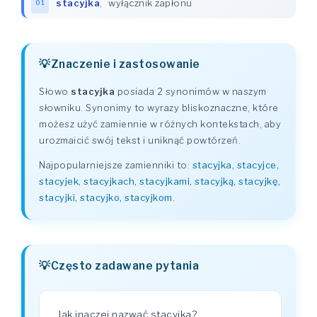
stacyjka
,
wyłącznik zapłonu
01
Znaczenie i zastosowanie
Słowo
stacyjka
posiada 2 synonimów w naszym
słowniku. Synonimy to wyrazy bliskoznaczne, które
możesz użyć zamiennie w różnych kontekstach, aby
urozmaicić swój tekst i uniknąć powtórzeń.
Najpopularniejsze zamienniki to:
stacyjka, stacyjce,
stacyjek, stacyjkach, stacyjkami, stacyjką, stacyjkę,
stacyjki, stacyjko, stacyjkom
.
Często zadawane pytania
Jak inaczej nazwać stacyjka?