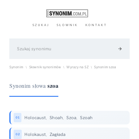
SZUKAJ
SŁOWNIK
KONTAKT
arrow_forward
Synonim
Słownik synonimów
Wyrazy na SZ
Synonim szoa
\
\
\
szoa
Synonim słowa
Holocaust
,
Shoah
,
Szoa
,
Szoah
01
Holokaust
,
Zagłada
02