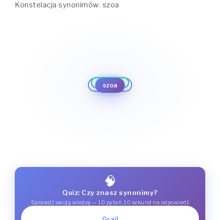
Konstelacja synonimów: szoa
Szoah
Szoa
Holokaust
Shoah
Zagłada
Holocaust
szoa
🧠
Quiz: Czy znasz synonimy?
Sprawdź swoją wiedzę — 10 pytań, 10 sekund na odpowiedź
Graj!