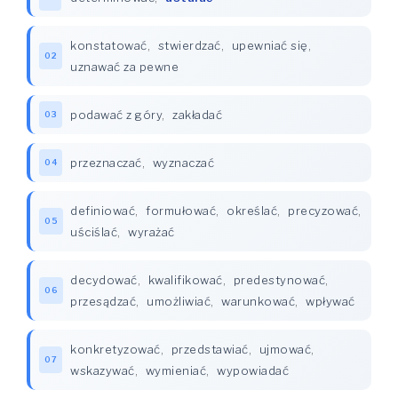
konstatować
,
stwierdzać
,
upewniać się
,
02
uznawać za pewne
podawać z góry
,
zakładać
03
przeznaczać
,
wyznaczać
04
definiować
,
formułować
,
określać
,
precyzować
,
05
uściślać
,
wyrażać
decydować
,
kwalifikować
,
predestynować
,
06
przesądzać
,
umożliwiać
,
warunkować
,
wpływać
konkretyzować
,
przedstawiać
,
ujmować
,
07
wskazywać
,
wymieniać
,
wypowiadać