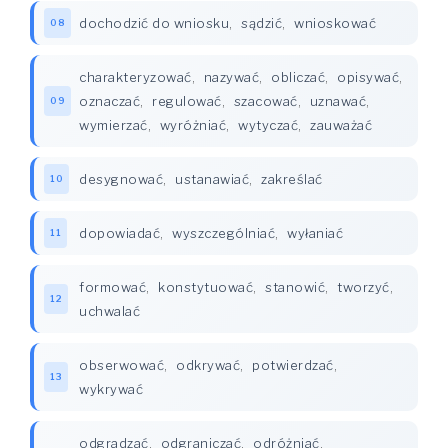
dochodzić do wniosku
,
sądzić
,
wnioskować
08
charakteryzować
,
nazywać
,
obliczać
,
opisywać
,
oznaczać
,
regulować
,
szacować
,
uznawać
,
09
wymierzać
,
wyróżniać
,
wytyczać
,
zauważać
desygnować
,
ustanawiać
,
zakreślać
10
dopowiadać
,
wyszczególniać
,
wyłaniać
11
formować
,
konstytuować
,
stanowić
,
tworzyć
,
12
uchwalać
obserwować
,
odkrywać
,
potwierdzać
,
13
wykrywać
odgradzać
,
odgraniczać
,
odróżniać
,