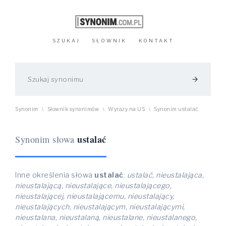
SZUKAJ
SŁOWNIK
KONTAKT
arrow_forward
Synonim
Słownik synonimów
Wyrazy na US
Synonim ustalać
\
\
\
ustalać
Synonim słowa
Inne określenia słowa
ustalać
:
ustalać, nieustalająca,
nieustalającą, nieustalające, nieustalającego,
nieustalającej, nieustalającemu, nieustalający,
nieustalających, nieustalającym, nieustalającymi,
nieustalana, nieustalaną, nieustalane, nieustalanego,