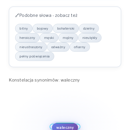
Podobne słowa - zobacz też
bitny
bojowy
bohaterski
dzielny
heroiczny
męski
mężny
nieulękły
nieustraszony
odważny
ofiarny
pełny poświęcenia
Konstelacja synonimów: waleczny
bohaterski
dzielny
pełny poświęcenia
bojowy
heroiczny
bitny
ofiarny
męski
waleczny
odważny
mężny
nieustraszony
nieulękły