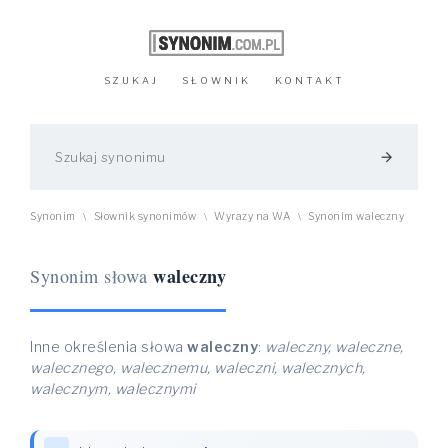
SZUKAJ
SŁOWNIK
KONTAKT
arrow_forward
Synonim
Słownik synonimów
Wyrazy na WA
Synonim waleczny
\
\
\
waleczny
Synonim słowa
Inne określenia słowa
waleczny
:
waleczny, waleczne,
walecznego, walecznemu, waleczni, walecznych,
walecznym, walecznymi