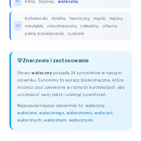
bitny
,
bojowy
,
waleczny
01
bohaterski
,
dzielny
,
heroiczny
,
męski
,
mężny
,
nieulękły
,
nieustraszony
,
odważny
,
ofiarny
,
02
pełny poświęcenia
,
rycerski
Znaczenie i zastosowanie
Słowo
waleczny
posiada 14 synonimów w naszym
słowniku. Synonimy to wyrazy bliskoznaczne, które
możesz użyć zamiennie w różnych kontekstach, aby
urozmaicić swój tekst i uniknąć powtórzeń.
Najpopularniejsze zamienniki to:
waleczny,
waleczne, walecznego, walecznemu, waleczni,
walecznych, walecznym, walecznymi
.