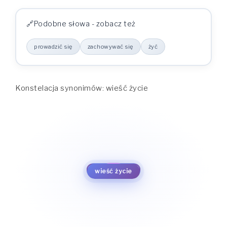
Podobne słowa - zobacz też
prowadzić się
zachowywać się
żyć
Konstelacja synonimów: wieść życie
żyć
zachowywać się
prowadzić się
wieść życie