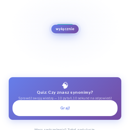
tylko
zaledwie
jeno
jedynie
dopiero
ledwie
wyłącznie
ledwo
🧠
Quiz: Czy znasz synonimy?
Sprawdź swoją wiedzę — 10 pytań, 10 sekund na odpowiedź
Graj!
Masz zastrzeżenia? Zgłoś nadużycie.