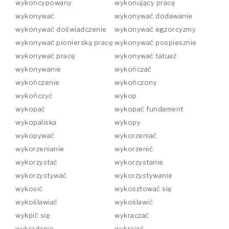
wykoncypowany
wykonujący pracę
wykonywać
wykonywać dodawanie
wykonywać doświadczenie
wykonywać egzorcyzmy
wykonywać pionierską pracę
wykonywać pospiesznie
wykonywać pracę
wykonywać tatuaż
wykonywanie
wykończać
wykończenie
wykończony
wykończyć
wykop
wykopać
wykopać fundament
wykopaliska
wykopy
wykopywać
wykorzeniać
wykorzenianie
wykorzenić
wykorzystać
wykorzystanie
wykorzystywać
wykorzystywanie
wykosić
wykosztować się
wykoślawiać
wykoślawić
wykpić się
wykraczać
wykradanie
wykrajać