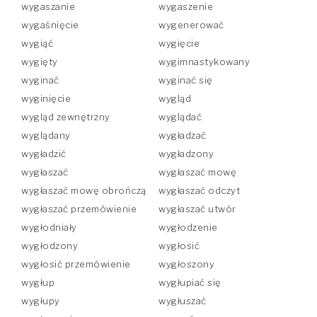
wygaszanie
wygaszenie
wygaśnięcie
wygenerować
wygiąć
wygięcie
wygięty
wygimnastykowany
wyginać
wyginać się
wyginięcie
wygląd
wygląd zewnętrzny
wyglądać
wyglądany
wygładzać
wygładzić
wygładzony
wygłaszać
wygłaszać mowę
wygłaszać mowę obrończą
wygłaszać odczyt
wygłaszać przemówienie
wygłaszać utwór
wygłodniały
wygłodzenie
wygłodzony
wygłosić
wygłosić przemówienie
wygłoszony
wygłup
wygłupiać się
wygłupy
wygłuszać