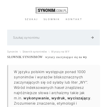
SZUKAJ
SŁOWNIK
KONTAKT
arrow_forward
Synonim
Słownik synonimów
Wyrazy na WY
\
\
wy
SŁOWNIK SYNONIMÓW
wyrazy zaczynające się na
·
W języku polskim występuje ponad 1000
synonimów i wyrazów bliskoznacznych
zaczynających się od sylaby lub liter „WY”.
Wśród indeksowanych haseł znajdziesz
najróżniejsze słowa i archaizmy takie jak
m.in.
wykonywanie, wydruk, wyciszający
.
Zrozumienie znaczenia, etymologii i