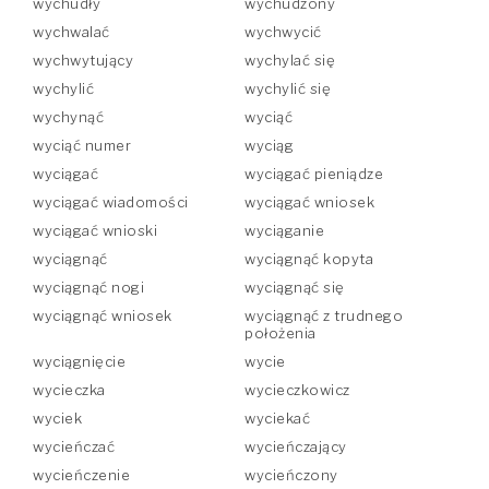
wychudły
wychudzony
wychwalać
wychwycić
wychwytujący
wychylać się
wychylić
wychylić się
wychynąć
wyciąć
wyciąć numer
wyciąg
wyciągać
wyciągać pieniądze
wyciągać wiadomości
wyciągać wniosek
wyciągać wnioski
wyciąganie
wyciągnąć
wyciągnąć kopyta
wyciągnąć nogi
wyciągnąć się
wyciągnąć wniosek
wyciągnąć z trudnego
położenia
wyciągnięcie
wycie
wycieczka
wycieczkowicz
wyciek
wyciekać
wycieńczać
wycieńczający
wycieńczenie
wycieńczony