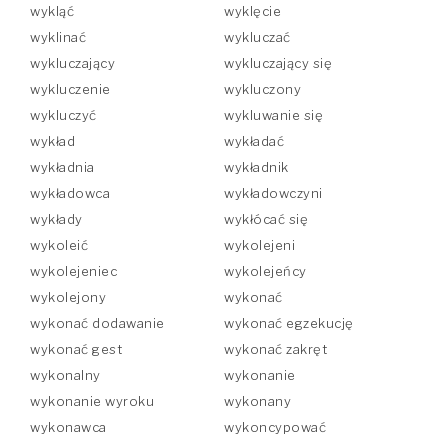
wykląć
wyklęcie
wyklinać
wykluczać
wykluczający
wykluczający się
wykluczenie
wykluczony
wykluczyć
wykluwanie się
wykład
wykładać
wykładnia
wykładnik
wykładowca
wykładowczyni
wykłady
wykłócać się
wykoleić
wykolejeni
wykolejeniec
wykolejeńcy
wykolejony
wykonać
wykonać dodawanie
wykonać egzekucję
wykonać gest
wykonać zakręt
wykonalny
wykonanie
wykonanie wyroku
wykonany
wykonawca
wykoncypować