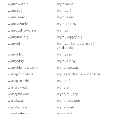
wymówienie
wymówka
wymrzeć
wymusić
wymuskać
wymuszać
wymuszenie
wymuszony
wymusztrowanie
wymyć
wymykać się
wymykający się
wymysł
wymysł, fantazja, pozór,
złudzenie
wymyślać
wymyślić
wymyślny
wymyślony
wymyślony z góry
wynagradzać
wynagrodzenie
wynagrodzenie w naturze
wynagrodzić
wynająć
wynajdywać
wynajem
wynajmować
wynajmujący
wynalazca
wynalazczość
wynalazczyni
wynalazek
wynaleziony
wynaleźć