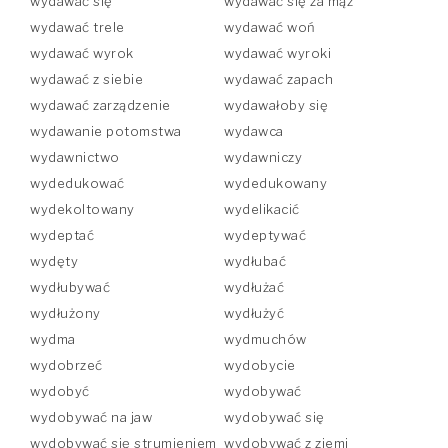
wydawać się
wydawać się za mąż
wydawać trele
wydawać woń
wydawać wyrok
wydawać wyroki
wydawać z siebie
wydawać zapach
wydawać zarządzenie
wydawałoby się
wydawanie potomstwa
wydawca
wydawnictwo
wydawniczy
wydedukować
wydedukowany
wydekoltowany
wydelikacić
wydeptać
wydeptywać
wydęty
wydłubać
wydłubywać
wydłużać
wydłużony
wydłużyć
wydma
wydmuchów
wydobrzeć
wydobycie
wydobyć
wydobywać
wydobywać na jaw
wydobywać się
wydobywać się strumieniem
wydobywać z ziemi