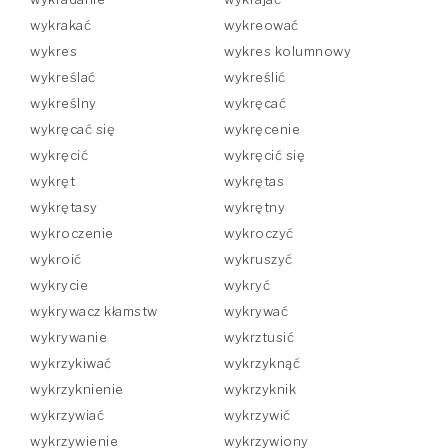
wykrakać
wykreować
wykres
wykres kolumnowy
wykreślać
wykreślić
wykreślny
wykręcać
wykręcać się
wykręcenie
wykręcić
wykręcić się
wykręt
wykrętas
wykrętasy
wykrętny
wykroczenie
wykroczyć
wykroić
wykruszyć
wykrycie
wykryć
wykrywacz kłamstw
wykrywać
wykrywanie
wykrztusić
wykrzykiwać
wykrzyknąć
wykrzyknienie
wykrzyknik
wykrzywiać
wykrzywić
wykrzywienie
wykrzywiony