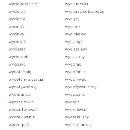
wycieńczyć się
wycieraczka
wycierać
wycierać sobie gębę
wycięcie
wycięty
wycinać
wycinek
wycinka
wycinkowy
wyciskać
wycisnąć
wyciszać
wyciszający
wyciszenie
wyciszony
wyciszyć
wycofać
wycofać się
wycofanie
wycofany z użycia
wycofywać
wycofywać się
wycofywanie się
wycyganiać
wycyganić
wycyzelować
wyczaić
wyczarterować
wyczekiwać
wyczekiwanie
wyczekujący
wyczerpać
wyczerpać się