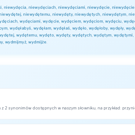
i, niewydęcia, niewydęciach, niewydęciami, niewydęcie, niewydęci
niewydętej, niewydętemu, niewydęty, niewydętych, niewydętym, nie
dęciach, wydęciami, wydęcie, wydęciem, wydęciom, wydęciu, wydęć, 
abym, wydęłabyś, wydęłam, wydęłaś, wydęło, wydęłoby, wydęły, wyd
wydętej, wydętemu, wydęto, wydęty, wydętych, wydętym, wydętymi
my, wydmijmyż, wydmijże
.
z 2 synonimów dostępnych w naszym słowniku, na przykład: przyni