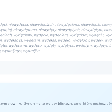
ęci, niewydęcia, niewydęciach, niewydęciami, niewydęcie, niew
wydętej, niewydętemu, niewydęty, niewydętych, niewydętym, nie
ciach, wydęciami, wydęcie, wydęciem, wydęciom, wydęciu, wydęć
m, wydęłabyś, wydęłam, wydęłaś, wydęło, wydęłoby, wydęły, wyd
dętej, wydętemu, wydęto, wydęty, wydętych, wydętym, wydętym
y, wydmijmyż, wydmijże
ym słowniku. Synonimy to wyrazy bliskoznaczne, które możesz uży