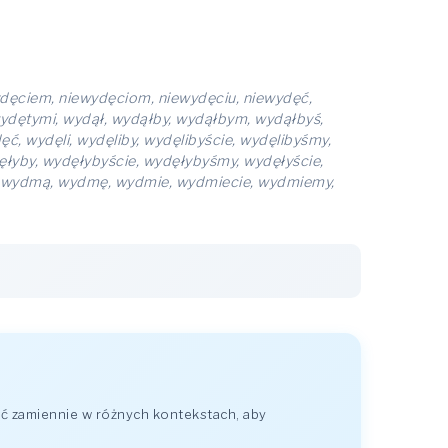
ydęciem, niewydęciom, niewydęciu, niewydęć,
wydętymi, wydął, wydąłby, wydąłbym, wydąłbyś,
, wydęli, wydęliby, wydęlibyście, wydęlibyśmy,
ęłyby, wydęłybyście, wydęłybyśmy, wydęłyście,
i, wydmą, wydmę, wydmie, wydmiecie, wydmiemy,
ć zamiennie w różnych kontekstach, aby