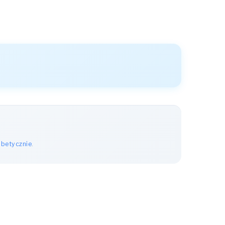
abetycznie
.