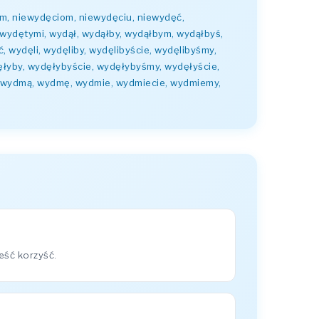
em, niewydęciom, niewydęciu, niewydęć,
wydętymi, wydął, wydąłby, wydąłbym, wydąłbyś,
wydęli, wydęliby, wydęlibyście, wydęlibyśmy,
ęłyby, wydęłybyście, wydęłybyśmy, wydęłyście,
, wydmą, wydmę, wydmie, wydmiecie, wydmiemy,
eść korzyść.