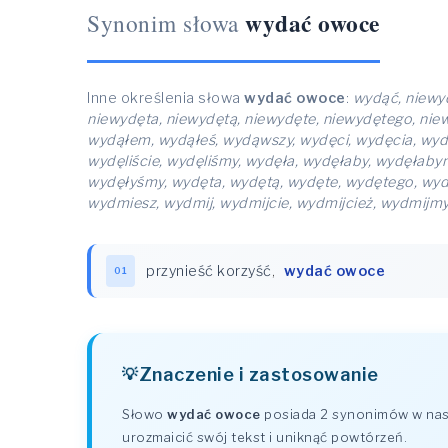
wydać owoce
Synonim słowa
Inne określenia słowa
wydać owoce
:
wydąć, niewyd
niewydęta, niewydętą, niewydęte, niewydętego, nie
wydąłem, wydąłeś, wydąwszy, wydęci, wydęcia, wydę
wydęliście, wydęliśmy, wydęła, wydęłaby, wydęłaby
wydęłyśmy, wydęta, wydętą, wydęte, wydętego, wy
wydmiesz, wydmij, wydmijcie, wydmijcież, wydmijm
przynieść korzyść
,
wydać owoce
01
Znaczenie i zastosowanie
Słowo
wydać owoce
posiada 2 synonimów w nasz
urozmaicić swój tekst i uniknąć powtórzeń.