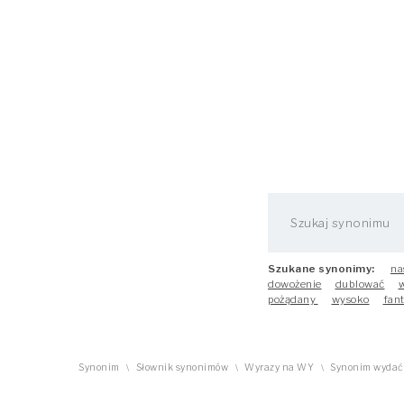
Szukane synonimy:
na
dowożenie
dublować
w
pożądany
wysoko
fant
Synonim
Słownik synonimów
Wyrazy na WY
Synonim wydać
\
\
\