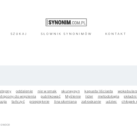
SZUKAJ
SŁOWNIK
SYNONIMÓW
KONTAKT
stępny
oddalenie
nie w smak
skurwysyn
kapusta liściasta
wokabular
trącony do więzienia
publikować
Myślenie
lider
metodologia
składni
azja
tańczyć
przepięknie
lina słomiana
zatroskanie
udziec
chłopek 
 owoce