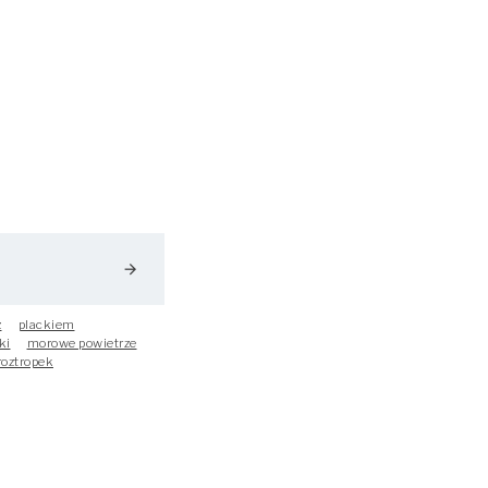
arrow_forward
z
plackiem
ki
morowe powietrze
roztropek