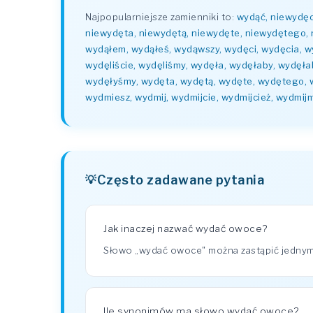
Najpopularniejsze zamienniki to:
wydąć, niewydęc
niewydęta, niewydętą, niewydęte, niewydętego, 
wydąłem, wydąłeś, wydąwszy, wydęci, wydęcia, wy
wydęliście, wydęliśmy, wydęła, wydęłaby, wydęł
wydęłyśmy, wydęta, wydętą, wydęte, wydętego, 
wydmiesz, wydmij, wydmijcie, wydmijcież, wydmij
Często zadawane pytania
Jak inaczej nazwać wydać owoce?
Słowo „wydać owoce" można zastąpić jednym 
Ile synonimów ma słowo wydać owoce?