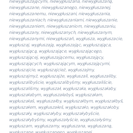
niewygłuszającymi, niewygłuszana, niewygłuszaną,
niewygłuszane, niewygłuszanego, niewygłuszanej,
niewygłuszanemu, niewygłuszani, niewygłuszania,
niewygłuszaniach, niewygłuszaniami, niewygłuszanie,
niewygłuszaniem, niewygłuszaniom, niewygłuszaniu,
niewygłuszany, niewygłuszanych, niewygłuszanym,
niewygłuszanymi, niewygłuszań, wygłusza, wygłuszacie,
wygłuszaj, wygłuszają, wygłuszając, wygłuszająca,
wygłuszającą, wygłuszające, wygłuszającego,
wygłuszającej, wygłuszającemu, wygłuszający,
wygłuszających, wygłuszającym, wygłuszającymi,
wygłuszajcie, wygłuszajcież, wygłuszajmy,
wygłuszajmyż, wygłuszajże, wygłuszali, wygłuszaliby,
wygłuszalibyście, wygłuszalibyśmy, wygłuszaliście,
wygłuszaliśmy, wygłuszał, wygłuszała, wygłuszałaby,
wygłuszałabym, wygłuszałabyś, wygłuszałam,
wygłuszałaś, wygłuszałby, wygłuszałbym, wygłuszałbyś,
wygłuszałem, wygłuszałeś, wygłuszało, wygłuszałoby,
wygłuszały, wygłuszałyby, wygłuszałybyście,
wygłuszałybyśmy, wygłuszałyście, wygłuszałyśmy,
wygłuszam, wygłuszamy, wygłuszana, wygłuszaną,
wygłuszane, wygłuszanego, wygłuszanej,