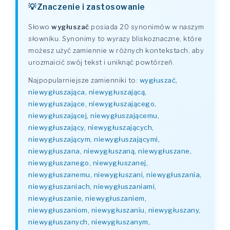
Znaczenie i zastosowanie
Słowo
wygłuszać
posiada 20 synonimów w naszym
słowniku. Synonimy to wyrazy bliskoznaczne, które
możesz użyć zamiennie w różnych kontekstach, aby
urozmaicić swój tekst i uniknąć powtórzeń.
Najpopularniejsze zamienniki to:
wygłuszać,
niewygłuszająca, niewygłuszającą,
niewygłuszające, niewygłuszającego,
niewygłuszającej, niewygłuszającemu,
niewygłuszający, niewygłuszających,
niewygłuszającym, niewygłuszającymi,
niewygłuszana, niewygłuszaną, niewygłuszane,
niewygłuszanego, niewygłuszanej,
niewygłuszanemu, niewygłuszani, niewygłuszania,
niewygłuszaniach, niewygłuszaniami,
niewygłuszanie, niewygłuszaniem,
niewygłuszaniom, niewygłuszaniu, niewygłuszany,
niewygłuszanych, niewygłuszanym,