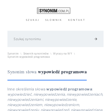
SZUKAJ
SŁOWNIK
KONTAKT
arrow_forward
Synonim
Słownik synonimów
Wyrazy na WY
\
\
\
Synonim wypowiedź programowa
wypowiedź programowa
Synonim słowa
Inne określenia słowa
wypowiedź programowa
:
wypowiedzieć, niewypowiedzenia, niewypowiedzeniach,
niewypowiedzeniami, niewypowiedzenie,
niewypowiedzeniem, niewypowiedzeniom,
niewypowiedzeniu, niewypowiedzeń, niewypowiedziana,