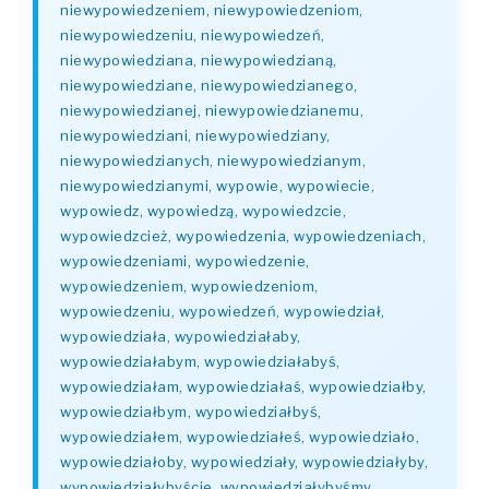
niewypowiedzeniem, niewypowiedzeniom,
niewypowiedzeniu, niewypowiedzeń,
niewypowiedziana, niewypowiedzianą,
niewypowiedziane, niewypowiedzianego,
niewypowiedzianej, niewypowiedzianemu,
niewypowiedziani, niewypowiedziany,
niewypowiedzianych, niewypowiedzianym,
niewypowiedzianymi, wypowie, wypowiecie,
wypowiedz, wypowiedzą, wypowiedzcie,
wypowiedzcież, wypowiedzenia, wypowiedzeniach,
wypowiedzeniami, wypowiedzenie,
wypowiedzeniem, wypowiedzeniom,
wypowiedzeniu, wypowiedzeń, wypowiedział,
wypowiedziała, wypowiedziałaby,
wypowiedziałabym, wypowiedziałabyś,
wypowiedziałam, wypowiedziałaś, wypowiedziałby,
wypowiedziałbym, wypowiedziałbyś,
wypowiedziałem, wypowiedziałeś, wypowiedziało,
wypowiedziałoby, wypowiedziały, wypowiedziałyby,
wypowiedziałybyście, wypowiedziałybyśmy,