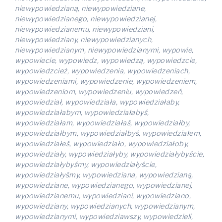
niewypowiedzianą, niewypowiedziane,
niewypowiedzianego, niewypowiedzianej,
niewypowiedzianemu, niewypowiedziani,
niewypowiedziany, niewypowiedzianych,
niewypowiedzianym, niewypowiedzianymi, wypowie,
wypowiecie, wypowiedz, wypowiedzą, wypowiedzcie,
wypowiedzcież, wypowiedzenia, wypowiedzeniach,
wypowiedzeniami, wypowiedzenie, wypowiedzeniem,
wypowiedzeniom, wypowiedzeniu, wypowiedzeń,
wypowiedział, wypowiedziała, wypowiedziałaby,
wypowiedziałabym, wypowiedziałabyś,
wypowiedziałam, wypowiedziałaś, wypowiedziałby,
wypowiedziałbym, wypowiedziałbyś, wypowiedziałem,
wypowiedziałeś, wypowiedziało, wypowiedziałoby,
wypowiedziały, wypowiedziałyby, wypowiedziałybyście,
wypowiedziałybyśmy, wypowiedziałyście,
wypowiedziałyśmy, wypowiedziana, wypowiedzianą,
wypowiedziane, wypowiedzianego, wypowiedzianej,
wypowiedzianemu, wypowiedziani, wypowiedziano,
wypowiedziany, wypowiedzianych, wypowiedzianym,
wypowiedzianymi, wypowiedziawszy, wypowiedzieli,