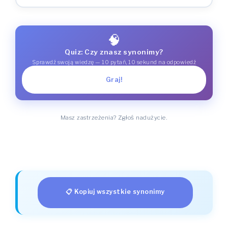
🧠
Quiz: Czy znasz synonimy?
Sprawdź swoją wiedzę — 10 pytań, 10 sekund na odpowiedź
Graj!
Masz zastrzeżenia? Zgłoś nadużycie.
📋 Kopiuj wszystkie synonimy