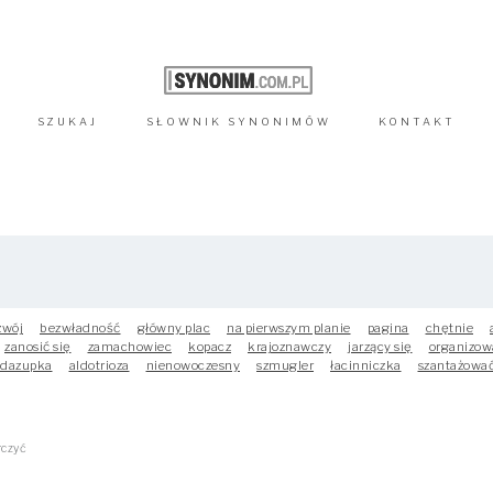
SZUKAJ
SŁOWNIK
SYNONIMÓW
KONTAKT
zwój
bezwładność
główny plac
na pierwszym planie
pagina
chętnie
zanosić się
zamachowiec
kopacz
krajoznawczy
jarzący się
organizow
edazupka
aldotrioza
nienowoczesny
szmugler
łacinniczka
szantażowa
rczyć