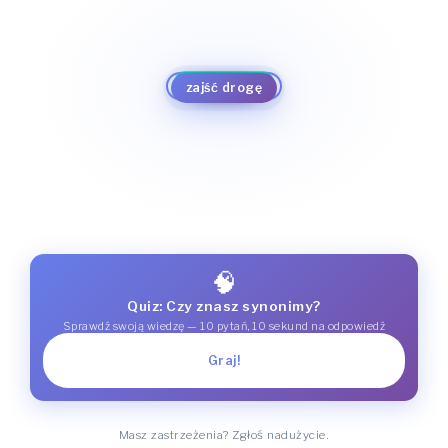
przybłąkać się
nawinąć się
natrzeć
przyczepić się
napatoczyć się
naskoczyć
przypałętać się
napaść
zajść drogę
przypaść
dostać się
nasunąć się
trafić się
🧠
Quiz: Czy znasz synonimy?
Sprawdź swoją wiedzę — 10 pytań, 10 sekund na odpowiedź
Graj!
Masz zastrzeżenia? Zgłoś nadużycie.