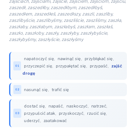
zajściach, zajściami, zajście, zajściem, zajściom, zajściu,
zaszedł, zaszedłby, zaszedłbym, zaszedłbyś,
zaszedłem, zaszedłeś, zaszedłszy, zaszli, zaszliby,
zaszlibyście, zaszlibyśmy, zaszliście, zaszliśmy, zaszła,
zaszłaby, zaszłabym, zaszłabyś, zaszłam, zaszłaś,
zaszło, zaszłoby, zaszły, zaszłyby, zaszłybyście,
zaszłybyśmy, zaszłyście, zaszłyśmy
napatoczyć się
,
nawinąć się
,
przybłąkać się
,
przyczepić się
,
przypałętać się
,
przypaść
,
zajść
01
drogę
nasunąć się
,
trafić się
02
dostać się
,
napaść
,
naskoczyć
,
natrzeć
,
przypuścić atak
,
przyskoczyć
,
rzucić się
,
03
uderzyć
,
zaatakować