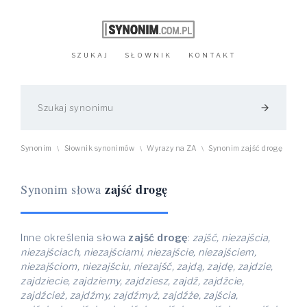
SZUKAJ
SŁOWNIK
KONTAKT
arrow_forward
Synonim
Słownik synonimów
Wyrazy na ZA
Synonim zajść drogę
\
\
\
zajść drogę
Synonim słowa
Inne określenia słowa
zajść drogę
:
zajść, niezajścia,
niezajściach, niezajściami, niezajście, niezajściem,
niezajściom, niezajściu, niezajść, zajdą, zajdę, zajdzie,
zajdziecie, zajdziemy, zajdziesz, zajdź, zajdźcie,
zajdźcież, zajdźmy, zajdźmyż, zajdźże, zajścia,