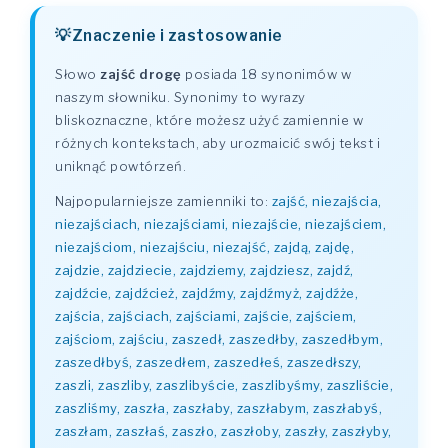
Znaczenie i zastosowanie
Słowo
zajść drogę
posiada 18 synonimów w
naszym słowniku. Synonimy to wyrazy
bliskoznaczne, które możesz użyć zamiennie w
różnych kontekstach, aby urozmaicić swój tekst i
uniknąć powtórzeń.
Najpopularniejsze zamienniki to:
zajść, niezajścia,
niezajściach, niezajściami, niezajście, niezajściem,
niezajściom, niezajściu, niezajść, zajdą, zajdę,
zajdzie, zajdziecie, zajdziemy, zajdziesz, zajdź,
zajdźcie, zajdźcież, zajdźmy, zajdźmyż, zajdźże,
zajścia, zajściach, zajściami, zajście, zajściem,
zajściom, zajściu, zaszedł, zaszedłby, zaszedłbym,
zaszedłbyś, zaszedłem, zaszedłeś, zaszedłszy,
zaszli, zaszliby, zaszlibyście, zaszlibyśmy, zaszliście,
zaszliśmy, zaszła, zaszłaby, zaszłabym, zaszłabyś,
zaszłam, zaszłaś, zaszło, zaszłoby, zaszły, zaszłyby,