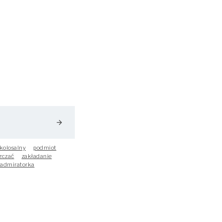
arrow_forward
kolosalny
podmiot
zczać
zakładanie
admiratorka