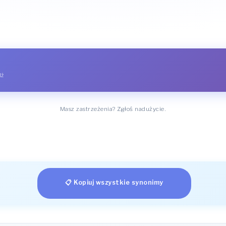
dź
Masz zastrzeżenia? Zgłoś nadużycie.
📋 Kopiuj wszystkie synonimy