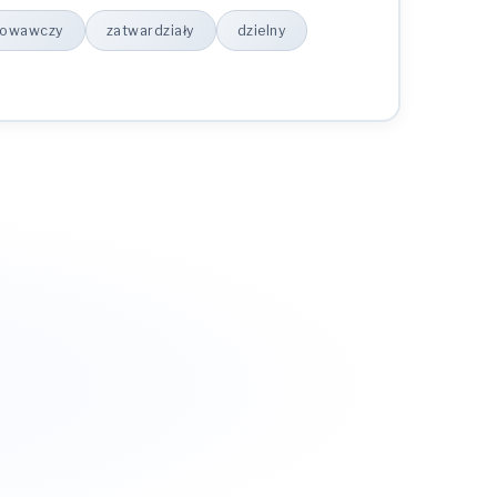
howawczy
zatwardziały
dzielny