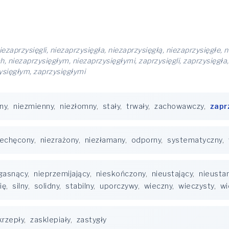
iezaprzysięgli, niezaprzysięgła, niezaprzysięgłą, niezaprzysięgłe, 
, niezaprzysięgłym, niezaprzysięgłymi, zaprzysięgli, zaprzysięgła,
zysięgłym, zaprzysięgłymi
ny
,
niezmienny
,
niezłomny
,
stały
,
trwały
,
zachowawczy
,
zapr
iechęcony
,
niezrażony
,
niezłamany
,
odporny
,
systematyczny
,
gasnący
,
nieprzemijający
,
nieskończony
,
nieustający
,
nieusta
ię
,
silny
,
solidny
,
stabilny
,
uporczywy
,
wieczny
,
wieczysty
,
wi
krzepły
,
zasklepiały
,
zastygły