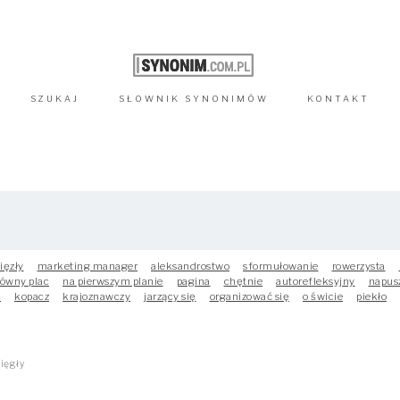
SZUKAJ
SŁOWNIK
SYNONIMÓW
KONTAKT
ięzły
marketing manager
aleksandrostwo
sformułowanie
rowerzysta
łówny plac
na pierwszym planie
pagina
chętnie
autorefleksyjny
napus
c
kopacz
krajoznawczy
jarzący się
organizować się
o świcie
piekło
ięgły