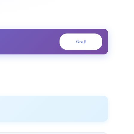
Graj!