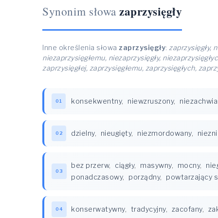
zaprzysięgły
Synonim słowa
Inne określenia słowa
zaprzysięgły
:
zaprzysięgły, n
niezaprzysięgłemu, niezaprzysięgły, niezaprzysięgłych
zaprzysięgłej, zaprzysięgłemu, zaprzysięgłych, zapr
konsekwentny
,
niewzruszony
,
niezachwia
01
dzielny
,
nieugięty
,
niezmordowany
,
niezn
02
bez przerw
,
ciągły
,
masywny
,
mocny
,
nie
03
ponadczasowy
,
porządny
,
powtarzający s
konserwatywny
,
tradycyjny
,
zacofany
,
za
04