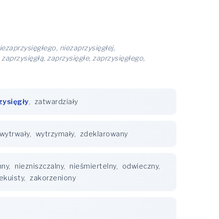
niezaprzysięgłego, niezaprzysięgłej,
 zaprzysięgłą, zaprzysięgłe, zaprzysięgłego,
zysięgły
,
zatwardziały
wytrwały
,
wytrzymały
,
zdeklarowany
nny
,
niezniszczalny
,
nieśmiertelny
,
odwieczny
,
ekuisty
,
zakorzeniony