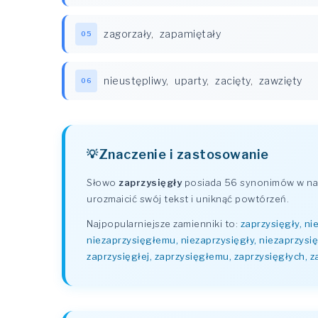
zagorzały
,
zapamiętały
05
nieustępliwy
,
uparty
,
zacięty
,
zawzięty
06
Znaczenie i zastosowanie
Słowo
zaprzysięgły
posiada 56 synonimów w nas
urozmaicić swój tekst i uniknąć powtórzeń.
Najpopularniejsze zamienniki to:
zaprzysięgły, ni
niezaprzysięgłemu, niezaprzysięgły, niezaprzysię
zaprzysięgłej, zaprzysięgłemu, zaprzysięgłych, z