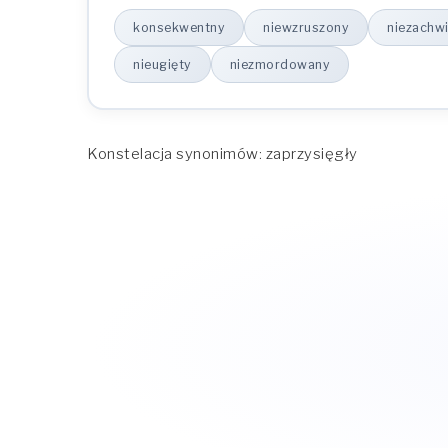
konsekwentny
niewzruszony
niezachw
nieugięty
niezmordowany
Konstelacja synonimów: zaprzysięgły