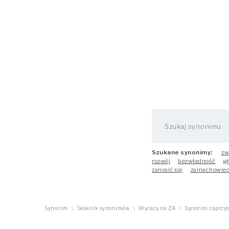
Szukane synonimy:
zw
rozwój
bezwładność
g
zanosić się
zamachowie
Synonim
Słownik synonimów
Wyrazy na ZA
Synonim zaprzys
\
\
\