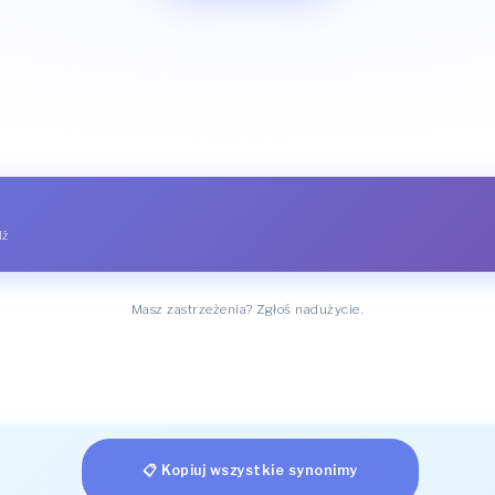
dź
Masz zastrzeżenia? Zgłoś nadużycie.
📋 Kopiuj wszystkie synonimy