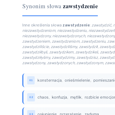
zawstydzenie
Synonim słowa
Inne określenia słowa
zawstydzenie
:
zawstydzić, 
niezawstydzeniom, niezawstydzeniu, niezawstydzeń
niezawstydzony, niezawstydzonych, niezawstydzony
zawstydzeniem, zawstydzeniom, zawstydzeniu, zawstyd
zawstydziliście, zawstydziliśmy, zawstydził, zawsty
zawstydziłbyś, zawstydziłem, zawstydziłeś, zawstydz
zawstydziłyśmy, zawstydzimy, zawstydzisz, zawsty
zawstydzony, zawstydzonych, zawstydzonym, zawst
konsternacja
,
onieśmielenie
,
pomieszani
01
chaos
,
konfuzja
,
mętlik
,
rozbicie emocjo
02
osłupienie
,
przerażenie
,
zaduma
03