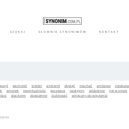
SZUKAJ
SŁOWNIK
SYNONIMÓW
KONTAKT
pozyt
pachnieć
bileter
ambient
dopiąć
machać
ambaras
nieskala
ak
amorek
ewentualność
poczwara
następny
oddalenie
nie w smak
larz
plackiem
dowożenie
dublować
wtrącony do więzienia
dzenie