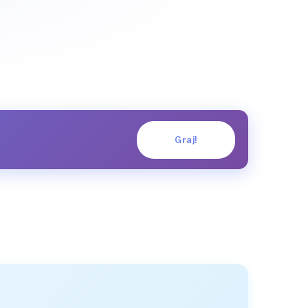
Graj!