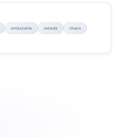
zmieszanie
żenada
chaos