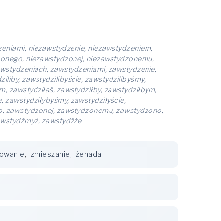
zeniami, niezawstydzenie, niezawstydzeniem,
zonego, niezawstydzonej, niezawstydzonemu,
wstydzeniach, zawstydzeniami, zawstydzenie,
liby, zawstydzilibyście, zawstydzilibyśmy,
am, zawstydziłaś, zawstydziłby, zawstydziłbym,
e, zawstydziłybyśmy, zawstydziłyście,
go, zawstydzonej, zawstydzonemu, zawstydzono,
awstydźmyż, zawstydźże
owanie
,
zmieszanie
,
żenada