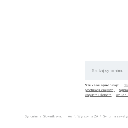
Szukane synonimy:
de
produkcji krajowej
tajni
kapusta liściasta
wokabu
Synonim
Słownik synonimów
Wyrazy na ZA
Synonim zawsty
\
\
\