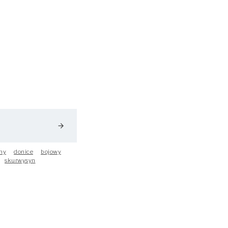
arrow_forward
ny
donice
bojowy
skurwysyn