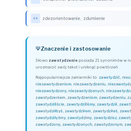
zdezorientowanie
,
zdumienie
04
Znaczenie i zastosowanie
Słowo
zawstydzenie
posiada 21 synonimów w na
urozmaicić swój tekst i uniknąć powtórzeń.
Najpopularniejsze zamienniki to:
zawstydzić, nie
niezawstydzeniom, niezawstydzeniu, niezawstyd
niezawstydzony, niezawstydzonych, niezawstydzo
zawstydzeniem, zawstydzeniom, zawstydzeniu, zaws
zawstydziliście, zawstydziliśmy, zawstydził, zaws
zawstydziłbyś, zawstydziłem, zawstydziłeś, zawsty
zawstydziłyśmy, zawstydzimy, zawstydzisz, zaw
zawstydzony, zawstydzonych, zawstydzonym, zaw