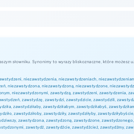
szym słowniku. Synonimy to wyrazy bliskoznaczne, które możesz u
zawstydzeni, niezawstydzenia, niezawstydzeniach, niezawstydzeniam
zeń, niezawstydzona, niezawstydzoną, niezawstydzone, niezawstyd
nym, niezawstydzonymi, zawstydzą, zawstydzeni, zawstydzenia, za
tydzeń, zawstydzę, zawstydzi, zawstydzicie, zawstydzili, zawstydzil
tydziła, zawstydziłaby, zawstydziłabym, zawstydziłabyś, zawstydziła
dziło, zawstydziłoby, zawstydziły, zawstydziłyby, zawstydziłybyście
stydziwszy, zawstydzona, zawstydzoną, zawstydzone, zawstydzonego
stydzonymi, zawstydź, zawstydźcie, zawstydźcież, zawstydźmy, za