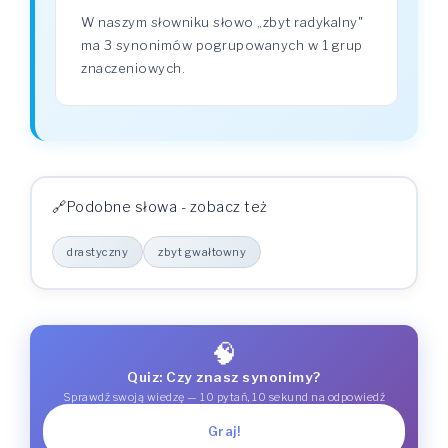
W naszym słowniku słowo „zbyt radykalny"
ma 3 synonimów pogrupowanych w 1 grup
znaczeniowych.
Podobne słowa - zobacz też
drastyczny
zbyt gwałtowny
🧠
Quiz: Czy znasz synonimy?
Sprawdź swoją wiedzę — 10 pytań, 10 sekund na odpowiedź
Graj!