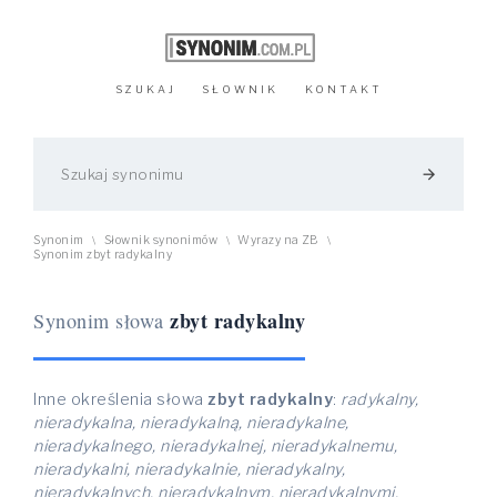
SZUKAJ
SŁOWNIK
KONTAKT
arrow_forward
Synonim
Słownik synonimów
Wyrazy na ZB
\
\
\
Synonim zbyt radykalny
zbyt radykalny
Synonim słowa
Inne określenia słowa
zbyt radykalny
:
radykalny,
nieradykalna, nieradykalną, nieradykalne,
nieradykalnego, nieradykalnej, nieradykalnemu,
nieradykalni, nieradykalnie, nieradykalny,
nieradykalnych, nieradykalnym, nieradykalnymi,