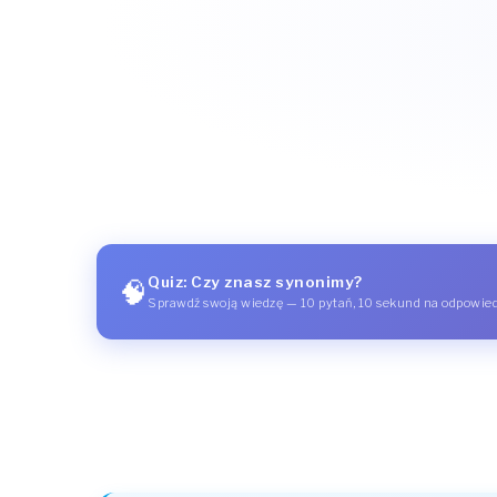
Quiz: Czy znasz synonimy?
🧠
Sprawdź swoją wiedzę — 10 pytań, 10 sekund na odpowie