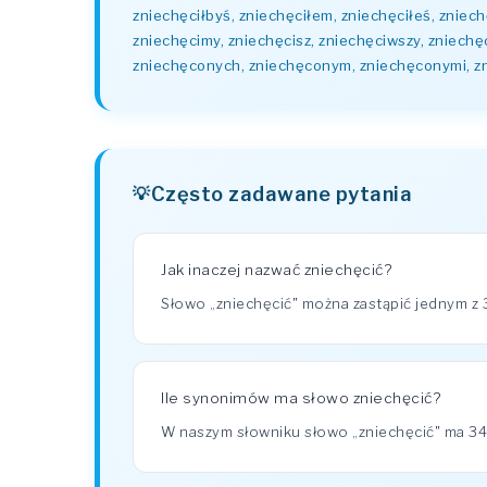
zniechęciłbyś, zniechęciłem, zniechęciłeś, zniech
zniechęcimy, zniechęcisz, zniechęciwszy, zniec
zniechęconych, zniechęconym, zniechęconymi, zn
Często zadawane pytania
Jak inaczej nazwać zniechęcić?
Słowo „zniechęcić" można zastąpić jednym z 3
Ile synonimów ma słowo zniechęcić?
W naszym słowniku słowo „zniechęcić" ma 