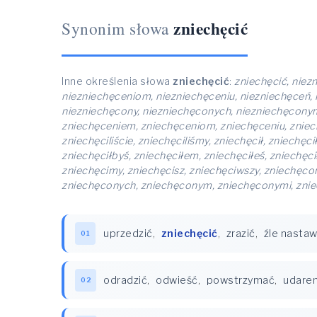
zniechęcić
Synonim słowa
Inne określenia słowa
zniechęcić
:
zniechęcić, niez
niezniechęceniom, niezniechęceniu, niezniechęceń,
niezniechęcony, niezniechęconych, niezniechęconym,
zniechęceniem, zniechęceniom, zniechęceniu, zniechęc
zniechęciliście, zniechęciliśmy, zniechęcił, zniechęc
zniechęciłbyś, zniechęciłem, zniechęciłeś, zniechęci
zniechęcimy, zniechęcisz, zniechęciwszy, zniechęc
zniechęconych, zniechęconym, zniechęconymi, zniec
uprzedzić
,
zniechęcić
,
zrazić
,
źle nastaw
01
odradzić
,
odwieść
,
powstrzymać
,
udare
02