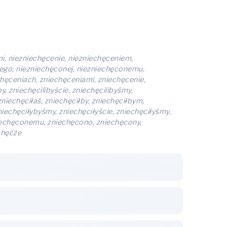
mi, niezniechęcenie, niezniechęceniem,
nego, niezniechęconej, niezniechęconemu,
hęceniach, zniechęceniami, zniechęcenie,
y, zniechęcilibyście, zniechęcilibyśmy,
zniechęciłaś, zniechęciłby, zniechęciłbym,
zniechęciłybyśmy, zniechęciłyście, zniechęciłyśmy,
niechęconemu, zniechęcono, zniechęcony,
chęćże