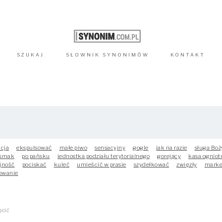
SZUKAJ
SŁOWNIK
SYNONIMÓW
KONTAKT
kcja
ekspulsować
małe piwo
sensacyjny
gogle
jak na razie
sługa Boż
 smak
po pańsku
jednostka podziału terytorialnego
gorejący
kasa ogniot
jność
pociskać
kuleć
umieścić w prasie
szydełkować
zwięzły
marke
owanie
ęcić