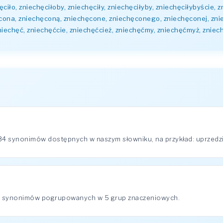
ęciło, zniechęciłoby, zniechęciły, zniechęciłyby, zniechęciłybyście, 
hęcona, zniechęconą, zniechęcone, zniechęconego, zniechęconej, zn
iechęć, zniechęćcie, zniechęćcież, zniechęćmy, zniechęćmyż, zniec
4 synonimów dostępnych w naszym słowniku, na przykład: uprzedzić, 
34 synonimów pogrupowanych w 5 grup znaczeniowych.