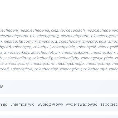
niechęceni, niezniechęcenia, niezniechęceniach, niezniechęcenia
 niezniechęcona, niezniechęconą, niezniechęcone, niezniechęco
 niezniechęconymi, zniechęcą, zniechęceni, zniechęcenia, zniec
eń, zniechęcę, zniechęci, zniechęcicie, zniechęcili, zniechęcilib
iła, zniechęciłaby, zniechęciłabym, zniechęciłabyś, zniechęciłam, 
ło, zniechęciłoby, zniechęciły, zniechęciłyby, zniechęciłybyście, 
ona, zniechęconą, zniechęcone, zniechęconego, zniechęconej, z
hęć, zniechęćcie, zniechęćcież, zniechęćmy, zniechęćmyż, znie
ić
mnić
,
uniemożliwić
,
wybić z głowy
,
wyperswadować
,
zapobiec