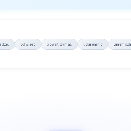
adzić
odwieść
powstrzymać
udaremnić
uniemożl