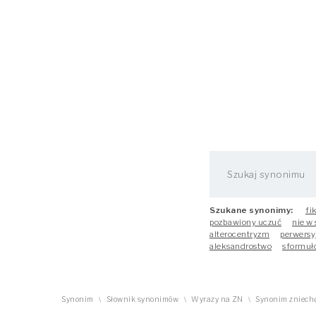
Szukane synonimy:
fi
pozbawiony uczuć
nie w
alterocentryzm
perwersy
aleksandrostwo
sformuł
Synonim
Słownik synonimów
Wyrazy na ZN
Synonim zniech
\
\
\