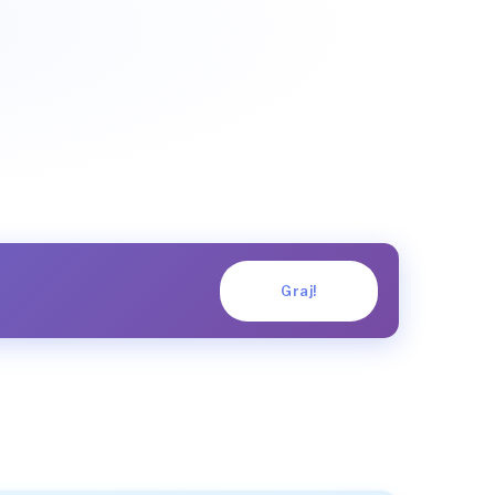
Graj!