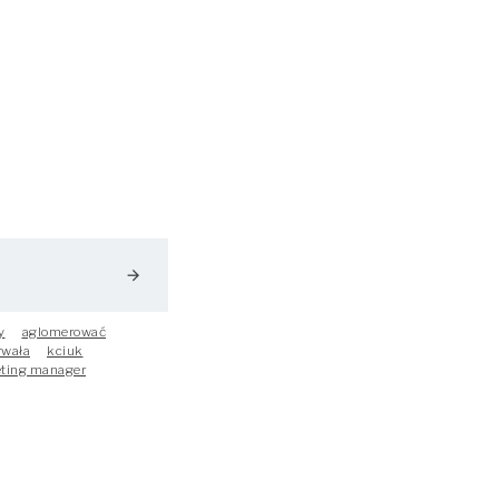
arrow_forward
y
aglomerować
rwała
kciuk
ting manager