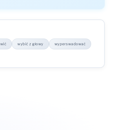
iwić
wybić z głowy
wyperswadować