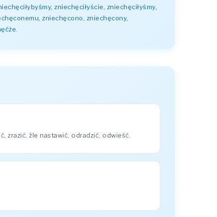
zniechęciłybyśmy, zniechęciłyście, zniechęciłyśmy,
iechęconemu, zniechęcono, zniechęcony,
hęćże
.
zrazić, źle nastawić, odradzić, odwieść.