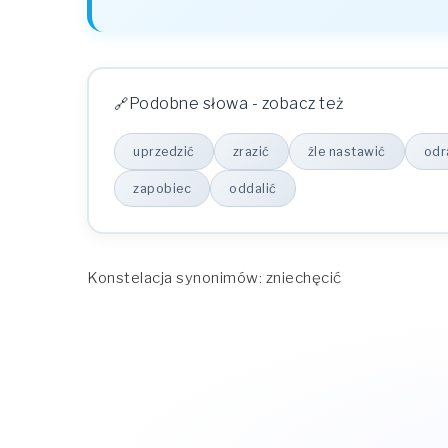
Podobne słowa - zobacz też
uprzedzić
zrazić
źle nastawić
odr
zapobiec
oddalić
Konstelacja synonimów: zniechęcić