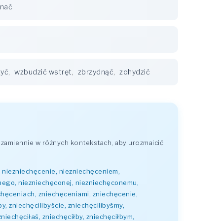
nać
zyć
,
wzbudzić wstręt
,
zbrzydnąć
,
zohydzić
zamiennie w różnych kontekstach, aby urozmaicić
, niezniechęcenie, niezniechęceniem,
nego, niezniechęconej, niezniechęconemu,
chęceniach, zniechęceniami, zniechęcenie,
y, zniechęcilibyście, zniechęcilibyśmy,
zniechęciłaś, zniechęciłby, zniechęciłbym,