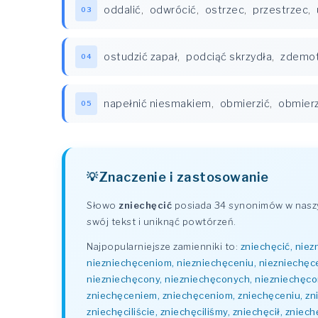
oddalić
,
odwrócić
,
ostrzec
,
przestrzec
,
03
ostudzić zapał
,
podciąć skrzydła
,
zdemo
04
napełnić niesmakiem
,
obmierzić
,
obmier
05
Znaczenie i zastosowanie
Słowo
zniechęcić
posiada 34 synonimów w naszym
swój tekst i uniknąć powtórzeń.
Najpopularniejsze zamienniki to:
zniechęcić, niez
niezniechęceniom, niezniechęceniu, niezniechęc
niezniechęcony, niezniechęconych, niezniechęcon
zniechęceniem, zniechęceniom, zniechęceniu, zniec
zniechęciliście, zniechęciliśmy, zniechęcił, zniec