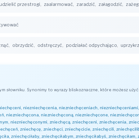
udzielić przestrogi
,
zaalarmować
,
zaradzić
,
załagodzić
,
zażeg
tywować
znąć
,
obrzydzić
,
odstręczyć
,
podziałać odpychająco
,
uprzykr
 słowniku. Synonimy to wyrazy bliskoznaczne, które możesz użyć 
niechęceni, niezniechęcenia, niezniechęceniach, niezniechęceniami
eń, niezniechęcona, niezniechęconą, niezniechęcone, niezniechęco
ym, niezniechęconymi, zniechęcą, zniechęceni, zniechęcenia, znie
hęceń, zniechęcę, zniechęci, zniechęcicie, zniechęcili, zniechęcilib
hęciła, zniechęciłaby, zniechęciłabym, zniechęciłabyś, zniechęciłam, 