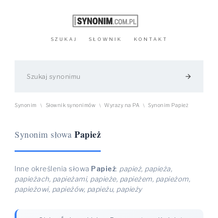
SZUKAJ
SŁOWNIK
KONTAKT
arrow_forward
Synonim
Słownik synonimów
Wyrazy na PA
Synonim Papież
\
\
\
Papież
Synonim słowa
Inne określenia słowa
Papież
:
papież, papieża,
papieżach, papieżami, papieże, papieżem, papieżom,
papieżowi, papieżów, papieżu, papieży