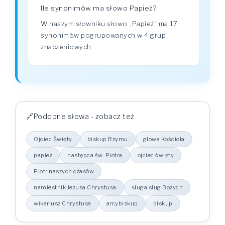
Ile synonimów ma słowo Papież?
W naszym słowniku słowo „Papież" ma 17
synonimów pogrupowanych w 4 grup
znaczeniowych.
Podobne słowa - zobacz też
Ojciec Święty
biskup Rzymu
głowa Kościoła
papież
następca św. Piotra
ojciec święty
Piotr naszych czasów
namiestnik Jezusa Chrystusa
sługa sług Bożych
wikariusz Chrystusa
arcybiskup
biskup