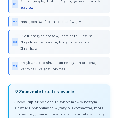
Ojciec Święty
,
biskup Rzymu
,
głowa Kościoła
,
01
papież
następca św. Piotra
,
ojciec święty
02
Piotr naszych czasów
,
namiestnik Jezusa
Chrystusa
,
sługa sług Bożych
,
wikariusz
03
Chrystusa
arcybiskup
,
biskup
,
eminencja
,
hierarcha
,
04
kardynał
,
ksiądz
,
prymas
Znaczenie i zastosowanie
Słowo
Papież
posiada 17 synonimów w naszym
słowniku. Synonimy to wyrazy bliskoznaczne, które
możesz użyć zamiennie w różnych kontekstach, aby