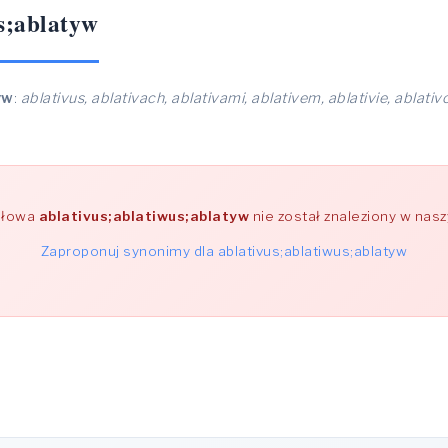
s;ablatyw
yw
:
ablativus, ablativach, ablativami, ablativem, ablativie, ablativ
słowa
ablativus;ablatiwus;ablatyw
nie został znaleziony w nas
Zaproponuj synonimy dla ablativus;ablatiwus;ablatyw