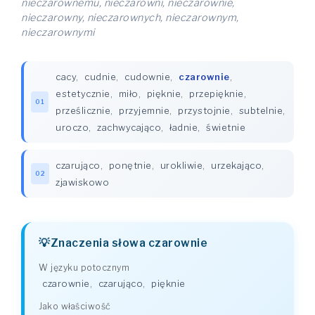
nieczarownemu, nieczarowni, nieczarownie,
nieczarowny, nieczarownych, nieczarownym,
nieczarownymi
cacy
,
cudnie
,
cudownie
,
czarownie
,
estetycznie
,
miło
,
pięknie
,
przepięknie
,
01
prześlicznie
,
przyjemnie
,
przystojnie
,
subtelnie
,
uroczo
,
zachwycająco
,
ładnie
,
świetnie
czarująco
,
ponętnie
,
urokliwie
,
urzekająco
,
02
zjawiskowo
Znaczenia słowa czarownie
W języku potocznym
czarownie
,
czarująco
,
pięknie
Jako właściwość