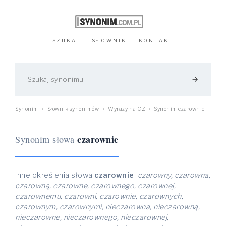
SZUKAJ
SŁOWNIK
KONTAKT
arrow_forward
Synonim
Słownik synonimów
Wyrazy na CZ
Synonim czarownie
\
\
\
czarownie
Synonim słowa
Inne określenia słowa
czarownie
:
czarowny, czarowna,
czarowną, czarowne, czarownego, czarownej,
czarownemu, czarowni, czarownie, czarownych,
czarownym, czarownymi, nieczarowna, nieczarowną,
nieczarowne, nieczarownego, nieczarownej,