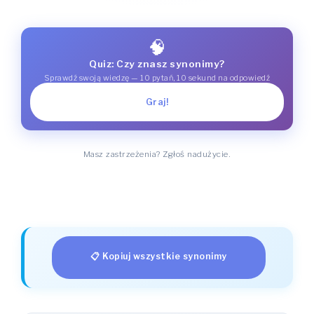
🧠
Quiz: Czy znasz synonimy?
Sprawdź swoją wiedzę — 10 pytań, 10 sekund na odpowiedź
Graj!
Masz zastrzeżenia? Zgłoś nadużycie.
📋 Kopiuj wszystkie synonimy