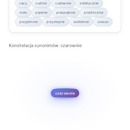
cacy
cudnie
cudownie
estetycznie
miło
pięknie
przepięknie
prześlicznie
przyjemnie
przystojnie
subtelnie
uroczo
Konstelacja synonimów: czarownie
cudownie
estetycznie
cudnie
uroczo
cacy
miło
subtelnie
pięknie
czarownie
przystojnie
przepięknie
przyjemnie
prześlicznie