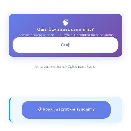
🧠
Quiz: Czy znasz synonimy?
Sprawdź swoją wiedzę — 10 pytań, 10 sekund na odpowiedź
Graj!
Masz zastrzeżenia? Zgłoś nadużycie.
📋 Kopiuj wszystkie synonimy