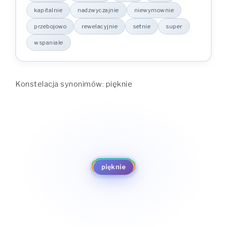
kapitalnie
nadzwyczajnie
niewymownie
przebojowo
rewelacyjnie
setnie
super
wspaniale
Konstelacja synonimów: pięknie
ekstra
cudownie
wspaniale
fajnie
bajecznie
super
kapitalnie
setnie
pięknie
nadzwyczajnie
rewelacyjnie
niewymownie
przebojowo