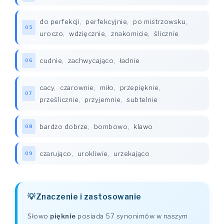
do perfekcji
,
perfekcyjnie
,
po mistrzowsku
,
05
uroczo
,
wdzięcznie
,
znakomicie
,
ślicznie
cudnie
,
zachwycająco
,
ładnie
06
cacy
,
czarownie
,
miło
,
przepięknie
,
07
prześlicznie
,
przyjemnie
,
subtelnie
bardzo dobrze
,
bombowo
,
klawo
08
czarująco
,
urokliwie
,
urzekająco
09
Znaczenie i zastosowanie
Słowo
pięknie
posiada 57 synonimów w naszym