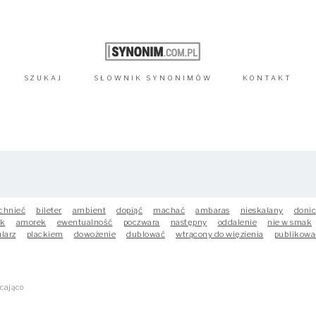
SZUKAJ
SŁOWNIK
SYNONIMÓW
KONTAKT
chnieć
bileter
ambient
dopiąć
machać
ambaras
nieskalany
doni
ak
amorek
ewentualność
poczwara
następny
oddalenie
nie w smak
larz
plackiem
dowożenie
dublować
wtrącony do więzienia
publikowa
cająco