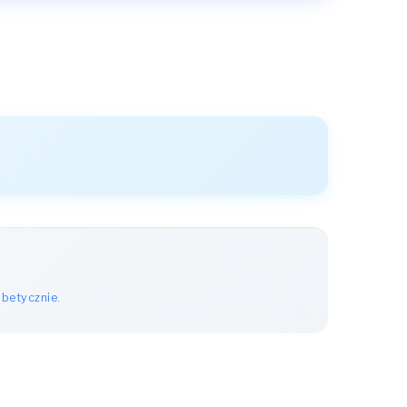
abetycznie
.