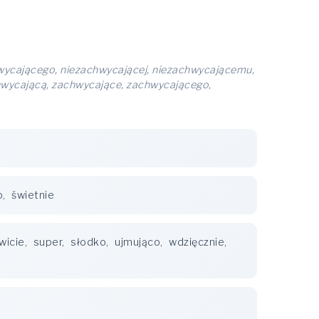
wycającego, niezachwycającej, niezachwycającemu,
hwycającą, zachwycające, zachwycającego,
o
,
świetnie
wicie
,
super
,
słodko
,
ujmująco
,
wdzięcznie
,