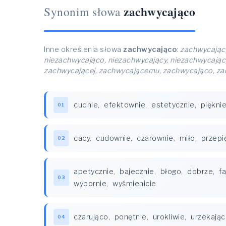
zachwycająco
Synonim słowa
Inne określenia słowa
zachwycająco
:
zachwycający
niezachwycająco, niezachwycający, niezachwycając
zachwycającej, zachwycającemu, zachwycająco, z
cudnie
,
efektownie
,
estetycznie
,
piękni
01
cacy
,
cudownie
,
czarownie
,
miło
,
przepi
02
apetycznie
,
bajecznie
,
błogo
,
dobrze
,
fa
03
wybornie
,
wyśmienicie
czarująco
,
ponętnie
,
urokliwie
,
urzekają
04