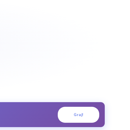
Graj!