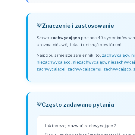
Znaczenie i zastosowanie
Słowo
zachwycająco
posiada 40 synonimów w na
urozmaicić swój tekst i uniknąć powtórzeń.
Najpopularniejsze zamienniki to:
zachwycający, n
niezachwycająco, niezachwycający, niezachwyca
zachwycającej, zachwycającemu, zachwycająco, 
Często zadawane pytania
Jak inaczej nazwać zachwycająco?