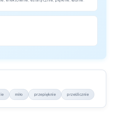
 efektownie, estetycznie, pięknie, ładnie.
ie
miło
przepięknie
prześlicznie