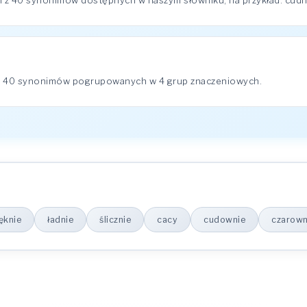
z 40 synonimów dostępnych w naszym słowniku, na przykład: cudnie,
a 40 synonimów pogrupowanych w 4 grup znaczeniowych.
ęknie
ładnie
ślicznie
cacy
cudownie
czarown