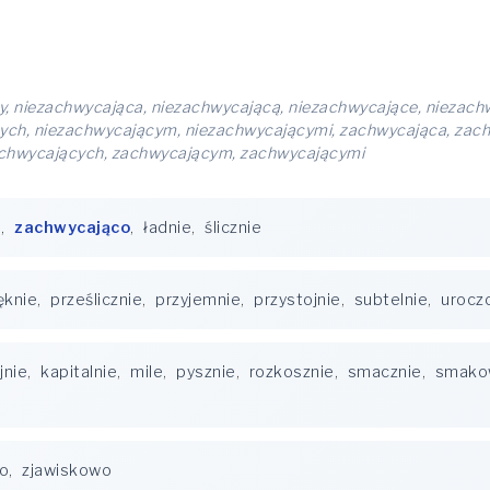
, niezachwycająca, niezachwycającą, niezachwycające, niezach
ych, niezachwycającym, niezachwycającymi, zachwycająca, zac
achwycających, zachwycającym, zachwycającymi
e
,
zachwycająco
,
ładnie
,
ślicznie
ęknie
,
prześlicznie
,
przyjemnie
,
przystojnie
,
subtelnie
,
urocz
jnie
,
kapitalnie
,
mile
,
pysznie
,
rozkosznie
,
smacznie
,
smako
co
,
zjawiskowo