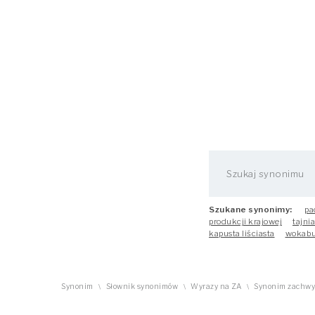
Szukane synonimy:
pa
produkcji krajowej
tajni
kapusta liściasta
wokabu
Synonim
Słownik synonimów
Wyrazy na ZA
Synonim zachwy
\
\
\