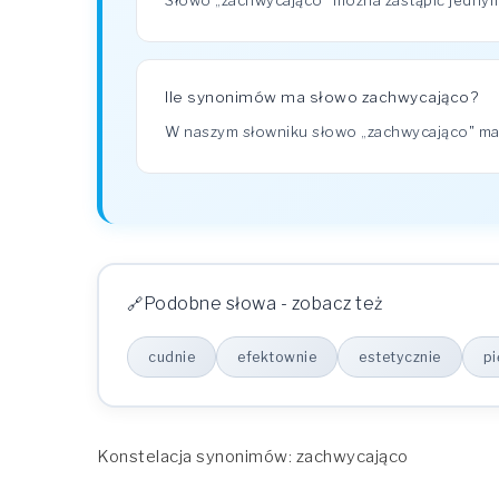
Słowo „zachwycająco" można zastąpić jednym 
Ile synonimów ma słowo zachwycająco?
W naszym słowniku słowo „zachwycająco" m
Podobne słowa - zobacz też
cudnie
efektownie
estetycznie
pi
Konstelacja synonimów: zachwycająco