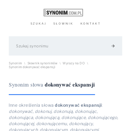
SZUKAJ
SŁOWNIK
KONTAKT
arrow_forward
Synonim
Słownik synonimów
Wyrazy na DO
\
\
\
Synonim dokonywać ekspansji
dokonywać ekspansji
Synonim słowa
Inne określenia słowa
dokonywać ekspansji
:
dokonywać, dokonuj, dokonują, dokonując,
dokonująca, dokonującą, dokonujące, dokonującego,
dokonującej, dokonującemu, dokonujący,
dokonujących, dokonującym, dokonującymi,