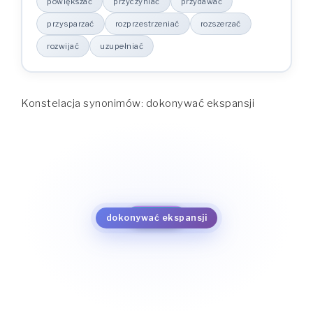
powiększać
przyczyniać
przydawać
przysparzać
rozprzestrzeniać
rozszerzać
rozwijać
uzupełniać
Konstelacja synonimów: dokonywać ekspansji
dodawać
uzupełniać
dokładać
rozwijać
dopisywać
rozszerzać
dołączać
rozprzestrzeniać
dokonywać ekspansji
powiększać
przysparzać
przyczyniać
przydawać