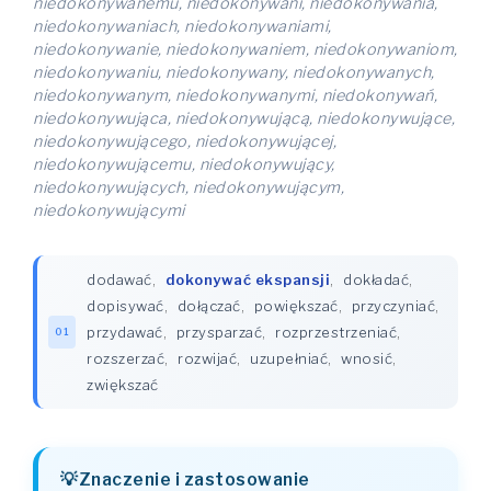
niedokonywanemu, niedokonywani, niedokonywania,
niedokonywaniach, niedokonywaniami,
niedokonywanie, niedokonywaniem, niedokonywaniom,
niedokonywaniu, niedokonywany, niedokonywanych,
niedokonywanym, niedokonywanymi, niedokonywań,
niedokonywująca, niedokonywującą, niedokonywujące,
niedokonywującego, niedokonywującej,
niedokonywującemu, niedokonywujący,
niedokonywujących, niedokonywującym,
niedokonywującymi
dodawać
,
dokonywać ekspansji
,
dokładać
,
dopisywać
,
dołączać
,
powiększać
,
przyczyniać
,
przydawać
,
przysparzać
,
rozprzestrzeniać
,
01
rozszerzać
,
rozwijać
,
uzupełniać
,
wnosić
,
zwiększać
Znaczenie i zastosowanie