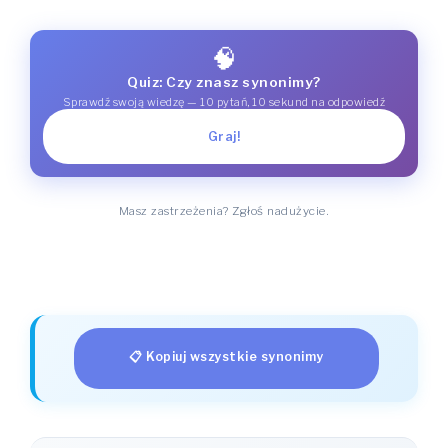
🧠
Quiz: Czy znasz synonimy?
Sprawdź swoją wiedzę — 10 pytań, 10 sekund na odpowiedź
Graj!
Masz zastrzeżenia? Zgłoś nadużycie.
📋 Kopiuj wszystkie synonimy