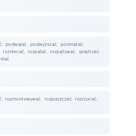
ć
,
podwajać
,
podwyższać
,
pomnażać
,
,
rozniecać
,
rozpalać
,
rozpętywać
,
spiętrzać
,
tniać
ć
,
rozmontowywać
,
rozpuszczać
,
rozrzucać
,