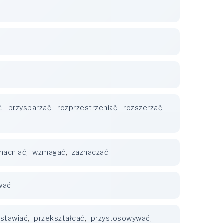
ć
,
przysparzać
,
rozprzestrzeniać
,
rozszerzać
,
macniać
,
wzmagać
,
zaznaczać
wać
stawiać
,
przekształcać
,
przystosowywać
,