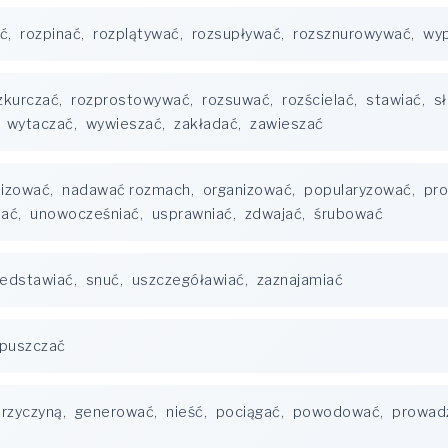
ć
,
rozpinać
,
rozplątywać
,
rozsupływać
,
rozsznurowywać
,
wy
zkurczać
,
rozprostowywać
,
rozsuwać
,
rozścielać
,
stawiać
,
s
,
wytaczać
,
wywieszać
,
zakładać
,
zawieszać
izować
,
nadawać rozmach
,
organizować
,
popularyzować
,
pr
iać
,
unowocześniać
,
usprawniać
,
zdwajać
,
śrubować
zedstawiać
,
snuć
,
uszczegóławiać
,
zaznajamiać
puszczać
przyczyną
,
generować
,
nieść
,
pociągać
,
powodować
,
prowad