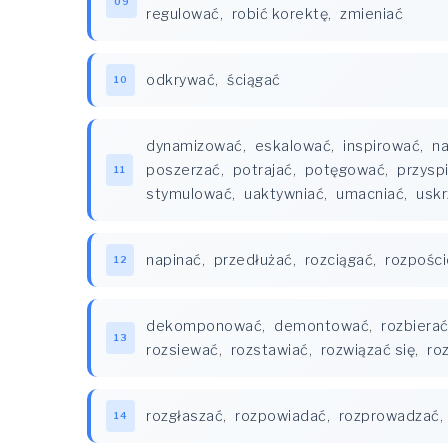
09
regulować
,
robić korektę
,
zmieniać
odkrywać
,
ściągać
10
dynamizować
,
eskalować
,
inspirować
,
na
poszerzać
,
potrajać
,
potęgować
,
przysp
11
stymulować
,
uaktywniać
,
umacniać
,
uskr
napinać
,
przedłużać
,
rozciągać
,
rozpości
12
dekomponować
,
demontować
,
rozbiera
13
rozsiewać
,
rozstawiać
,
rozwiązać się
,
ro
rozgłaszać
,
rozpowiadać
,
rozprowadzać
,
14