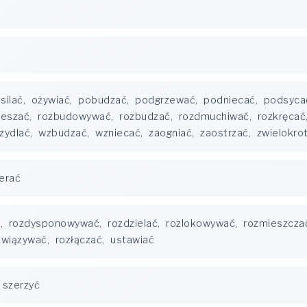
silać
,
ożywiać
,
pobudzać
,
podgrzewać
,
podniecać
,
podsyca
ieszać
,
rozbudowywać
,
rozbudzać
,
rozdmuchiwać
,
rozkręcać
zydlać
,
wzbudzać
,
wzniecać
,
zaogniać
,
zaostrzać
,
zwielokro
erać
ć
,
rozdysponowywać
,
rozdzielać
,
rozlokowywać
,
rozmieszcza
związywać
,
rozłączać
,
ustawiać
szerzyć