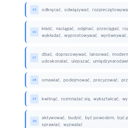
odkręcać
,
odwiązywać
,
rozpieczętowywa
15
kłaść
,
naciągać
,
odginać
,
przeciągać
,
ro
16
wykładać
,
wyprostowywać
,
wyrównywać
dbać
,
dopracowywać
,
lansować
,
modern
17
udoskonalać
,
ulepszać
,
umiędzynarodaw
omawiać
,
podejmować
,
precyzować
,
pr
18
kwitnąć
,
rozmnażać się
,
wykształcać
,
wy
19
aktywować
,
budzić
,
być powodem
,
być 
20
sprawiać
,
wyzwalać