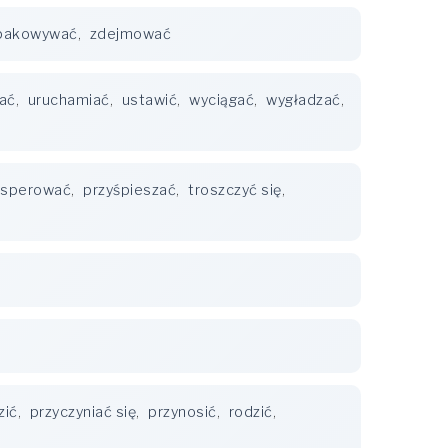
pakowywać
,
zdejmować
łać
,
uruchamiać
,
ustawić
,
wyciągać
,
wygładzać
,
osperować
,
przyśpieszać
,
troszczyć się
,
zić
,
przyczyniać się
,
przynosić
,
rodzić
,