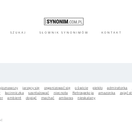
SZUKAJ
SŁOWNIK
SYNONIMÓW
KONTAKT
ajoznawczy
jarzący się
organizować się
o świcie
piekło
admiratorka
r
łacinniczka
szantażować
niecnota
Retrospekcja
amazonka
zająć s
er
ambient
dopiąć
machać
ambaras
nieskalany
ać