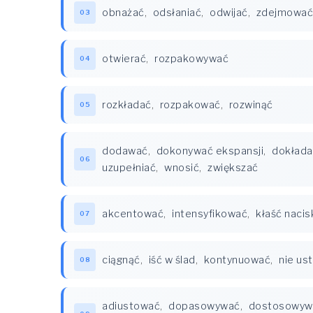
obnażać
,
odsłaniać
,
odwijać
,
zdejmować
03
otwierać
,
rozpakowywać
04
rozkładać
,
rozpakować
,
rozwinąć
05
dodawać
,
dokonywać ekspansji
,
dokłada
06
uzupełniać
,
wnosić
,
zwiększać
akcentować
,
intensyfikować
,
kłaść nacis
07
ciągnąć
,
iść w ślad
,
kontynuować
,
nie us
08
adiustować
,
dopasowywać
,
dostosowyw