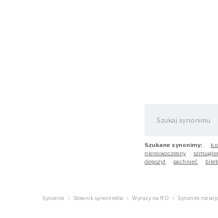
Szukane synonimy:
kr
nienowoczesny
szmugle
depozyt
pachnieć
bilet
Synonim
Słownik synonimów
Wyrazy na RO
Synonim rozwij
\
\
\