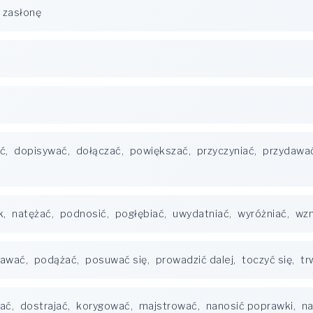
 zasłonę
ć
,
dopisywać
,
dołączać
,
powiększać
,
przyczyniać
,
przydawa
k
,
natężać
,
podnosić
,
pogłębiać
,
uwydatniać
,
wyróżniać
,
wz
tawać
,
podążać
,
posuwać się
,
prowadzić dalej
,
toczyć się
,
tr
ać
,
dostrajać
,
korygować
,
majstrować
,
nanosić poprawki
,
na