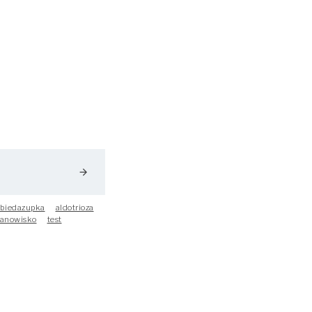
arrow_forward
biedazupka
aldotrioza
tanowisko
test