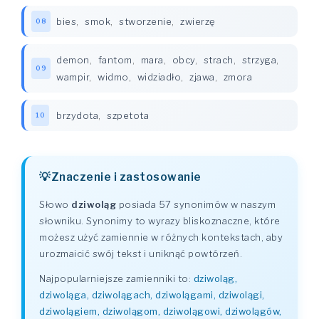
bies
,
smok
,
stworzenie
,
zwierzę
08
demon
,
fantom
,
mara
,
obcy
,
strach
,
strzyga
,
09
wampir
,
widmo
,
widziadło
,
zjawa
,
zmora
brzydota
,
szpetota
10
Znaczenie i zastosowanie
Słowo
dziwoląg
posiada 57 synonimów w naszym
słowniku. Synonimy to wyrazy bliskoznaczne, które
możesz użyć zamiennie w różnych kontekstach, aby
urozmaicić swój tekst i uniknąć powtórzeń.
Najpopularniejsze zamienniki to:
dziwoląg,
dziwoląga, dziwolągach, dziwolągami, dziwolągi,
dziwolągiem, dziwolągom, dziwolągowi, dziwolągów,