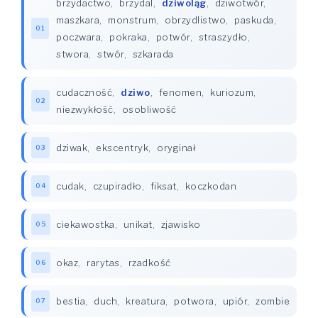
brzydactwo
,
brzydal
,
dziwoląg
,
dziwotwór
,
maszkara
,
monstrum
,
obrzydlistwo
,
paskuda
,
01
poczwara
,
pokraka
,
potwór
,
straszydło
,
stwora
,
stwór
,
szkarada
cudaczność
,
dziwo
,
fenomen
,
kuriozum
,
02
niezwykłość
,
osobliwość
dziwak
,
ekscentryk
,
oryginał
03
cudak
,
czupiradło
,
fiksat
,
koczkodan
04
ciekawostka
,
unikat
,
zjawisko
05
okaz
,
rarytas
,
rzadkość
06
bestia
,
duch
,
kreatura
,
potwora
,
upiór
,
zombie
07