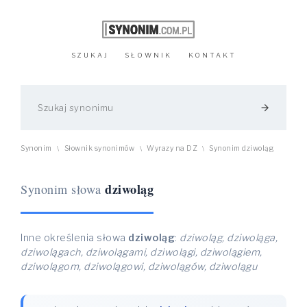
SZUKAJ
SŁOWNIK
KONTAKT
arrow_forward
Synonim
Słownik synonimów
Wyrazy na DZ
Synonim dziwoląg
\
\
\
dziwoląg
Synonim słowa
Inne określenia słowa
dziwoląg
:
dziwoląg, dziwoląga,
dziwolągach, dziwolągami, dziwolągi, dziwolągiem,
dziwolągom, dziwolągowi, dziwolągów, dziwolągu