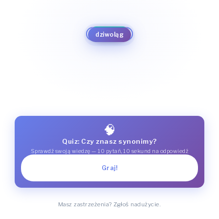
dziwotwór
maszkara
brzydal
stwora
brzydactwo
monstrum
straszydło
obrzydlistwo
dziwoląg
potwór
paskuda
pokraka
poczwara
🧠
Quiz: Czy znasz synonimy?
Sprawdź swoją wiedzę — 10 pytań, 10 sekund na odpowiedź
Graj!
Masz zastrzeżenia? Zgłoś nadużycie.