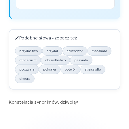
Podobne słowa - zobacz też
brzydactwo
brzydal
dziwotwór
maszkara
monstrum
obrzydlistwo
paskuda
poczwara
pokraka
potwór
straszydło
stwora
Konstelacja synonimów: dziwoląg