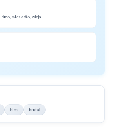
dmo, widziadło, wizja.
bies
brutal