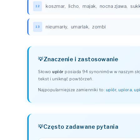
koszmar
,
licho
,
majak
,
nocna zjawa
,
suk
12
nieumarły
,
umarlak
,
zombi
13
Znaczenie i zastosowanie
Słowo
upiór
posiada 94 synonimów w naszym słow
tekst i uniknąć powtórzeń.
Najpopularniejsze zamienniki to:
upiór, upiora, u
Często zadawane pytania