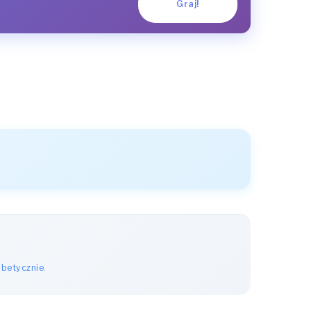
Graj!
abetycznie
.