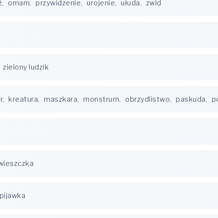
ż
,
omam
,
przywidzenie
,
urojenie
,
ułuda
,
zwid
,
zielony ludzik
r
,
kreatura
,
maszkara
,
monstrum
,
obrzydlistwo
,
paskuda
,
p
wieszczka
pijawka