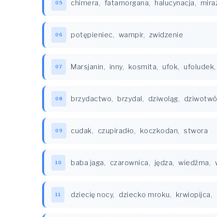
chimera
,
fatamorgana
,
halucynacja
,
mira
05
potępieniec
,
wampir
,
zwidzenie
06
Marsjanin
,
inny
,
kosmita
,
ufok
,
ufoludek
07
brzydactwo
,
brzydal
,
dziwoląg
,
dziwotwó
08
cudak
,
czupiradło
,
koczkodan
,
stwora
09
baba jaga
,
czarownica
,
jędza
,
wiedźma
,
10
dziecię nocy
,
dziecko mroku
,
krwiopijca
,
11