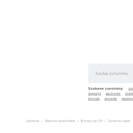
Szukane synonimy:
sz
depozyt
pachnieć
bilet
tajniak
amorek
ewent
Synonim
Słownik synonimów
Wyrazy na UP
Synonim upiór
\
\
\