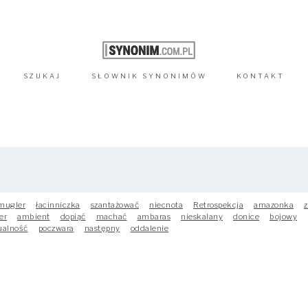
SZUKAJ
SŁOWNIK
SYNONIMÓW
KONTAKT
mugler
łacinniczka
szantażować
niecnota
Retrospekcja
amazonka
z
er
ambient
dopiąć
machać
ambaras
nieskalany
donice
bojowy
ualność
poczwara
następny
oddalenie