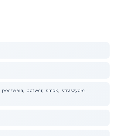
,
poczwara
,
potwór
,
smok
,
straszydło
,