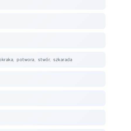
okraka
,
potwora
,
stwór
,
szkarada