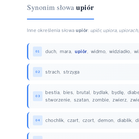
upiór
Synonim słowa
Inne określenia słowa
upiór
:
upiór, upiora, upiorach
duch
,
mara
,
upiór
,
widmo
,
widziadło
,
wi
01
strach
,
strzyga
02
bestia
,
bies
,
brutal
,
bydlak
,
bydlę
,
diabe
03
stworzenie
,
szatan
,
zombie
,
zwierz
,
zwi
chochlik
,
czart
,
czort
,
demon
,
diablik
,
d
04