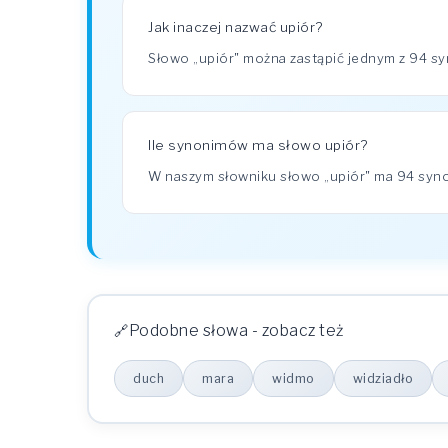
Jak inaczej nazwać upiór?
Słowo „upiór" można zastąpić jednym z 94 sy
Ile synonimów ma słowo upiór?
W naszym słowniku słowo „upiór" ma 94 sy
Podobne słowa - zobacz też
duch
mara
widmo
widziadło