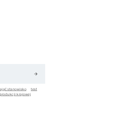
arrow_forward
ająć stanowisko
test
produkcji krajowej