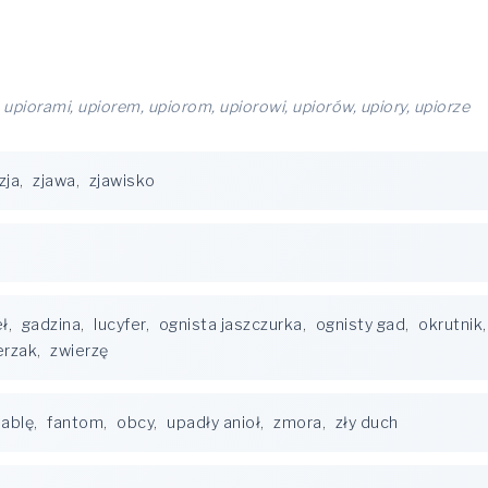
, upiorami, upiorem, upiorom, upiorowi, upiorów, upiory, upiorze
zja
,
zjawa
,
zjawisko
ł
,
gadzina
,
lucyfer
,
ognista jaszczurka
,
ognisty gad
,
okrutnik
erzak
,
zwierzę
iablę
,
fantom
,
obcy
,
upadły anioł
,
zmora
,
zły duch