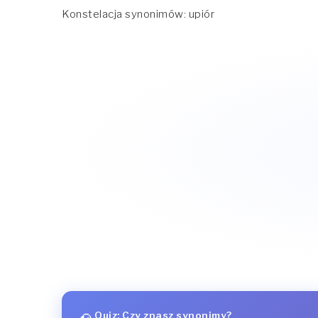
Konstelacja synonimów: upiór
Quiz: Czy znasz synonimy?