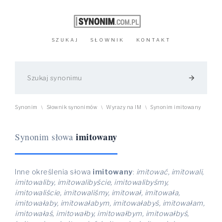
SZUKAJ
SŁOWNIK
KONTAKT
arrow_forward
Synonim
Słownik synonimów
Wyrazy na IM
Synonim imitowany
\
\
\
imitowany
Synonim słowa
Inne określenia słowa
imitowany
:
imitować, imitowali,
imitowaliby, imitowalibyście, imitowalibyśmy,
imitowaliście, imitowaliśmy, imitował, imitowała,
imitowałaby, imitowałabym, imitowałabyś, imitowałam,
imitowałaś, imitowałby, imitowałbym, imitowałbyś,