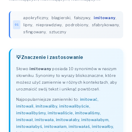
apokryficzny
,
blagierski
,
fałszywy
,
imitowany
,
lipny
,
nieprawdziwy
,
podrobiony
,
sfabrykowany
,
01
sfingowany
,
sztuczny
Znaczenie i zastosowanie
Słowo
imitowany
posiada 10 synonimów w naszym
słowniku. Synonimy to wyrazy bliskoznaczne, które
możesz użyć zamiennie w różnych kontekstach, aby
urozmaicić swój tekst i uniknąć powtórzeń.
Najpopularniejsze zamienniki to:
imitować,
imitowali, imitowaliby, imitowalibyście,
imitowalibyśmy, imitowaliście, imitowaliśmy,
imitował, imitowała, imitowałaby, imitowałabym,
imitowałabyś, imitowałam, imitowałaś, imitowałby,