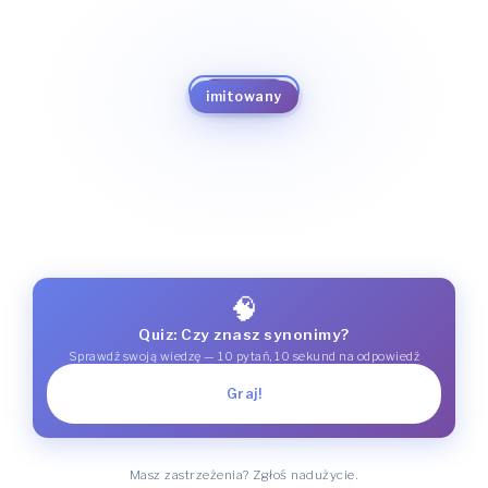
apokryficzny
sztuczny
sfingowany
blagierski
sfabrykowany
imitowany
fałszywy
podrobiony
lipny
nieprawdziwy
🧠
Quiz: Czy znasz synonimy?
Sprawdź swoją wiedzę — 10 pytań, 10 sekund na odpowiedź
Graj!
Masz zastrzeżenia? Zgłoś nadużycie.