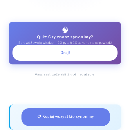
🧠
Quiz: Czy znasz synonimy?
Sprawdź swoją wiedzę — 10 pytań, 10 sekund na odpowiedź
Graj!
Masz zastrzeżenia? Zgłoś nadużycie.
📋 Kopiuj wszystkie synonimy