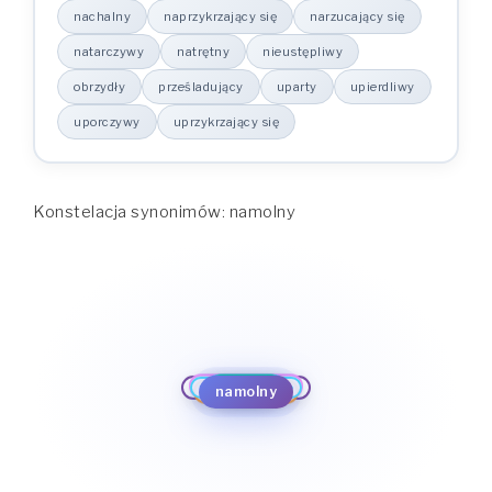
nachalny
naprzykrzający się
narzucający się
natarczywy
natrętny
nieustępliwy
obrzydły
prześladujący
uparty
upierdliwy
uporczywy
uprzykrzający się
Konstelacja synonimów: namolny
narzucający się
naprzykrzający się
uprzykrzający się
nachalny
natarczywy
uporczywy
natrętny
upierdliwy
namolny
nieustępliwy
uparty
obrzydły
prześladujący