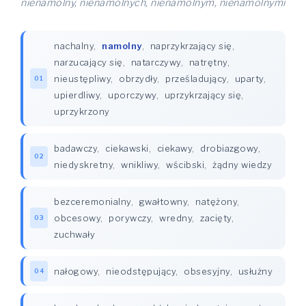
nienamolny, nienamolnych, nienamolnym, nienamolnymi
nachalny
,
namolny
,
naprzykrzający się
,
narzucający się
,
natarczywy
,
natrętny
,
nieustępliwy
,
obrzydły
,
prześladujący
,
uparty
,
01
upierdliwy
,
uporczywy
,
uprzykrzający się
,
uprzykrzony
badawczy
,
ciekawski
,
ciekawy
,
drobiazgowy
,
02
niedyskretny
,
wnikliwy
,
wścibski
,
żądny wiedzy
bezceremonialny
,
gwałtowny
,
natężony
,
obcesowy
,
porywczy
,
wredny
,
zacięty
,
03
zuchwały
nałogowy
,
nieodstępujący
,
obsesyjny
,
usłużny
04