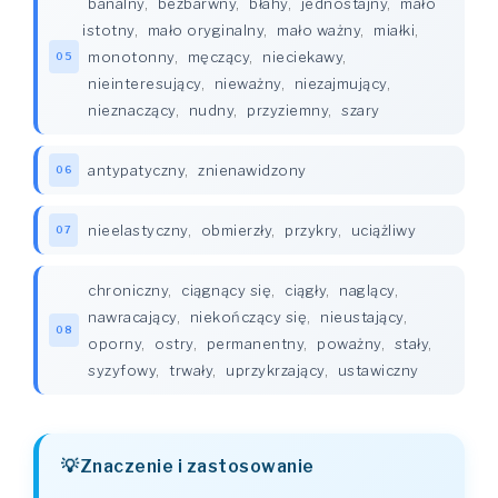
banalny
,
bezbarwny
,
błahy
,
jednostajny
,
mało
istotny
,
mało oryginalny
,
mało ważny
,
miałki
,
monotonny
,
męczący
,
nieciekawy
,
05
nieinteresujący
,
nieważny
,
niezajmujący
,
nieznaczący
,
nudny
,
przyziemny
,
szary
antypatyczny
,
znienawidzony
06
nieelastyczny
,
obmierzły
,
przykry
,
uciążliwy
07
chroniczny
,
ciągnący się
,
ciągły
,
naglący
,
nawracający
,
niekończący się
,
nieustający
,
08
oporny
,
ostry
,
permanentny
,
poważny
,
stały
,
syzyfowy
,
trwały
,
uprzykrzający
,
ustawiczny
Znaczenie i zastosowanie