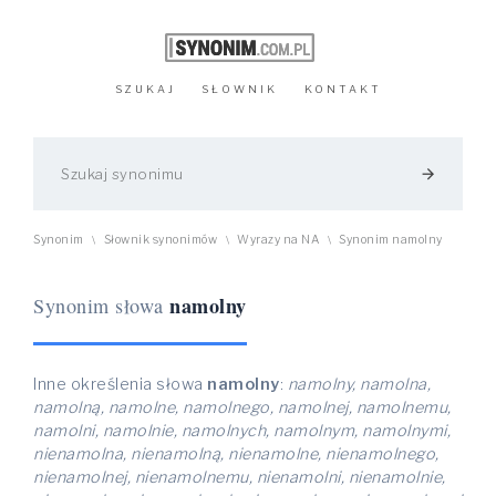
SZUKAJ
SŁOWNIK
KONTAKT
arrow_forward
Synonim
Słownik synonimów
Wyrazy na NA
Synonim namolny
\
\
\
namolny
Synonim słowa
Inne określenia słowa
namolny
:
namolny, namolna,
namolną, namolne, namolnego, namolnej, namolnemu,
namolni, namolnie, namolnych, namolnym, namolnymi,
nienamolna, nienamolną, nienamolne, nienamolnego,
nienamolnej, nienamolnemu, nienamolni, nienamolnie,