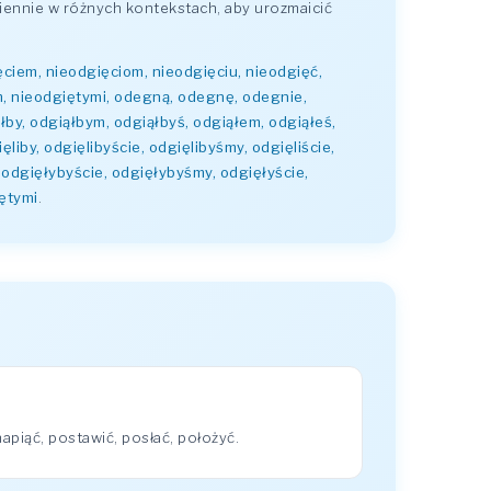
ennie w różnych kontekstach, aby urozmaicić
ęciem, nieodgięciom, nieodgięciu, nieodgięć,
m, nieodgiętymi, odegną, odegnę, odegnie,
łby, odgiąłbym, odgiąłbyś, odgiąłem, odgiąłeś,
liby, odgięlibyście, odgięlibyśmy, odgięliście,
 odgięłybyście, odgięłybyśmy, odgięłyście,
iętymi
.
piąć, postawić, posłać, położyć.