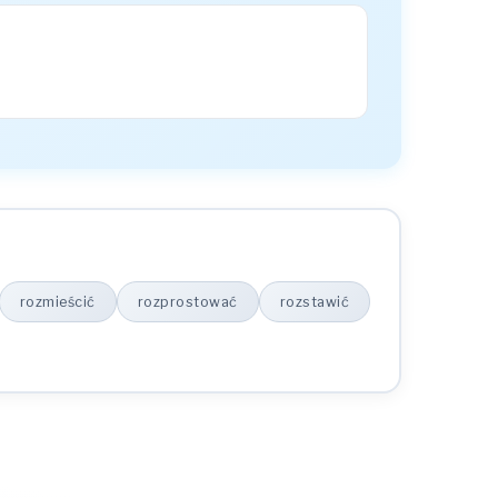
rozmieścić
rozprostować
rozstawić