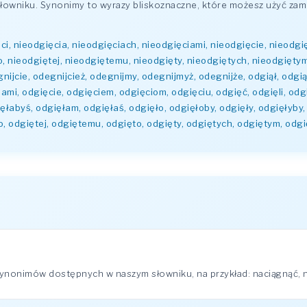
wniku. Synonimy to wyrazy bliskoznaczne, które możesz użyć zami
ci, nieodgięcia, nieodgięciach, nieodgięciami, nieodgięcie, nieodgi
o, nieodgiętej, nieodgiętemu, nieodgięty, nieodgiętych, nieodgięty
ijcie, odegnijcież, odegnijmy, odegnijmyż, odegnijże, odgiął, odgią
ami, odgięcie, odgięciem, odgięciom, odgięciu, odgięć, odgięli, odgię
ęłabyś, odgięłam, odgięłaś, odgięło, odgięłoby, odgięły, odgięłyby,
o, odgiętej, odgiętemu, odgięto, odgięty, odgiętych, odgiętym, odg
ynonimów dostępnych w naszym słowniku, na przykład: naciągnąć, na