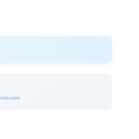
abetycznie
.