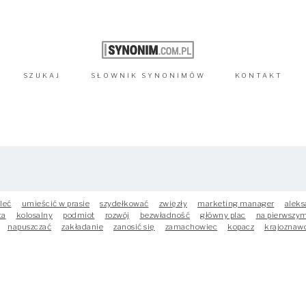
SZUKAJ
SŁOWNIK
SYNONIMÓW
KONTAKT
leć
umieścić w prasie
szydełkować
zwięzły
marketing manager
aleks
ta
kolosalny
podmiot
rozwój
bezwładność
główny plac
na pierwszym
napuszczać
zakładanie
zanosić się
zamachowiec
kopacz
krajoznaw
ć