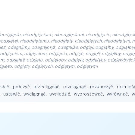
ieodgięcia, nieodgięciach, nieodgięciami, nieodgięcie, nieodgięc
ieodgiętej, nieodgiętemu, nieodgięty, nieodgiętych, nieodgiętym,
ież, odegnijmy, odegnijmyż, odegnijże, odgiął, odgiąłby, odgiąłb
odgięciem, odgięciom, odgięciu, odgięć, odgięli, odgięliby, odgięl
m, odgięłaś, odgięło, odgięłoby, odgięły, odgięłyby, odgięłybyści
dgięto, odgięty, odgiętych, odgiętym, odgiętymi
słać
,
położyć
,
przeciągnąć
,
rozciągnąć
,
rozkurczyć
,
rozmieś
,
ustawić
,
wyciągnąć
,
wygładzić
,
wyprostować
,
wyrównać
,
w