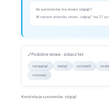
Ile synonimów ma słowo odgiąć?
W naszym słowniku słowo „odgiąć" ma 27 s
Podobne słowa - zobacz też
naciągnąć
napiąć
postawić
posł
rozsunąć
Konstelacja synonimów: odgiąć