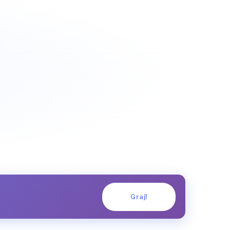
Graj!