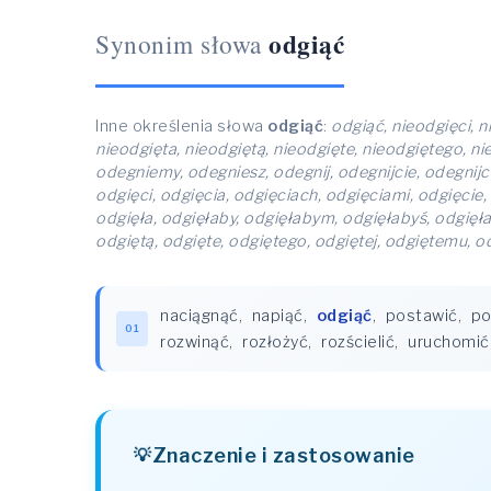
odgiąć
Synonim słowa
Inne określenia słowa
odgiąć
:
odgiąć, nieodgięci, n
nieodgięta, nieodgiętą, nieodgięte, nieodgiętego, n
odegniemy, odegniesz, odegnij, odegnijcie, odegnijc
odgięci, odgięcia, odgięciach, odgięciami, odgięcie, 
odgięła, odgięłaby, odgięłabym, odgięłabyś, odgięła
odgiętą, odgięte, odgiętego, odgiętej, odgiętemu, o
naciągnąć
,
napiąć
,
odgiąć
,
postawić
,
po
01
rozwinąć
,
rozłożyć
,
rozścielić
,
uruchomić
Znaczenie i zastosowanie