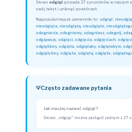
Słowo
odgiąć
posiada 27 synonimów w naszym sło
swój tekst i uniknąć powtórzeń.
Najpopularniejsze zamienniki to:
odgiąć, nieodgię
nieodgięta, nieodgiętą, nieodgięte, nieodgięteg
odegniecie, odegniemy, odegniesz, odegnij, odegn
odgiąwszy, odgięci, odgięcia, odgięciach, odgięci
odgięliśmy, odgięła, odgięłaby, odgięłabym, odgi
odgięłyśmy, odgięta, odgiętą, odgięte, odgięteg
Często zadawane pytania
Jak inaczej nazwać odgiąć?
Słowo „odgiąć" można zastąpić jednym z 27 s