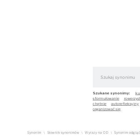
Szukane synonimy:
ku
sformułowanie
rowerzys
chętnie
autorefleksyjny
organizować się
Synonim
Słownik synonimów
Wyrazy na OD
Synonim odgią
\
\
\