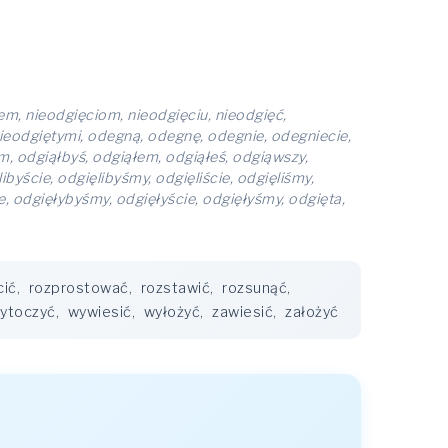
iem, nieodgięciom, nieodgięciu, nieodgięć,
 nieodgiętymi, odegną, odegnę, odegnie, odegniecie,
ym, odgiąłbyś, odgiąłem, odgiąłeś, odgiąwszy,
ibyście, odgięlibyśmy, odgięliście, odgięliśmy,
e, odgięłybyśmy, odgięłyście, odgięłyśmy, odgięta,
cić
,
rozprostować
,
rozstawić
,
rozsunąć
,
ytoczyć
,
wywiesić
,
wyłożyć
,
zawiesić
,
założyć