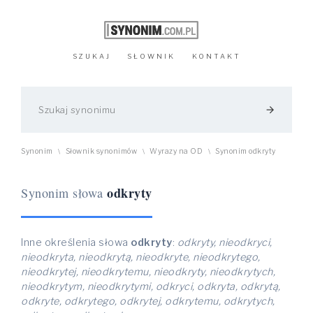
SZUKAJ
SŁOWNIK
KONTAKT
arrow_forward
Synonim
Słownik synonimów
Wyrazy na OD
Synonim odkryty
\
\
\
odkryty
Synonim słowa
Inne określenia słowa
odkryty
:
odkryty, nieodkryci,
nieodkryta, nieodkrytą, nieodkryte, nieodkrytego,
nieodkrytej, nieodkrytemu, nieodkryty, nieodkrytych,
nieodkrytym, nieodkrytymi, odkryci, odkryta, odkrytą,
odkryte, odkrytego, odkrytej, odkrytemu, odkrytych,