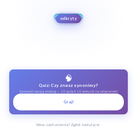
nagi
czysty
bezludny
niezamieszkany
opustoszały
wymarły
odkryty
opuszczony
wyludniony
pusty
surowy
🧠
Quiz: Czy znasz synonimy?
Sprawdź swoją wiedzę — 10 pytań, 10 sekund na odpowiedź
Graj!
Masz zastrzeżenia? Zgłoś nadużycie.