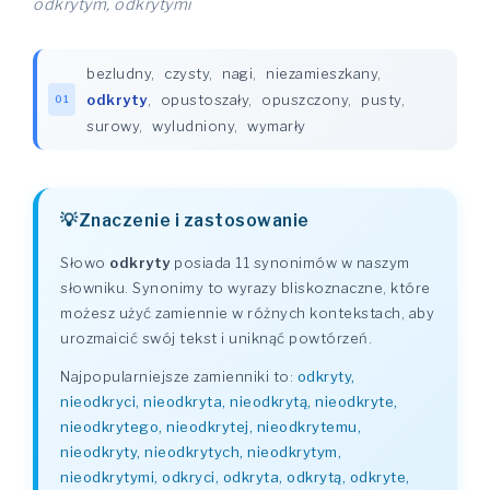
odkrytym, odkrytymi
bezludny
,
czysty
,
nagi
,
niezamieszkany
,
odkryty
,
opustoszały
,
opuszczony
,
pusty
,
01
surowy
,
wyludniony
,
wymarły
Znaczenie i zastosowanie
Słowo
odkryty
posiada 11 synonimów w naszym
słowniku. Synonimy to wyrazy bliskoznaczne, które
możesz użyć zamiennie w różnych kontekstach, aby
urozmaicić swój tekst i uniknąć powtórzeń.
Najpopularniejsze zamienniki to:
odkryty,
nieodkryci, nieodkryta, nieodkrytą, nieodkryte,
nieodkrytego, nieodkrytej, nieodkrytemu,
nieodkryty, nieodkrytych, nieodkrytym,
nieodkrytymi, odkryci, odkryta, odkrytą, odkryte,