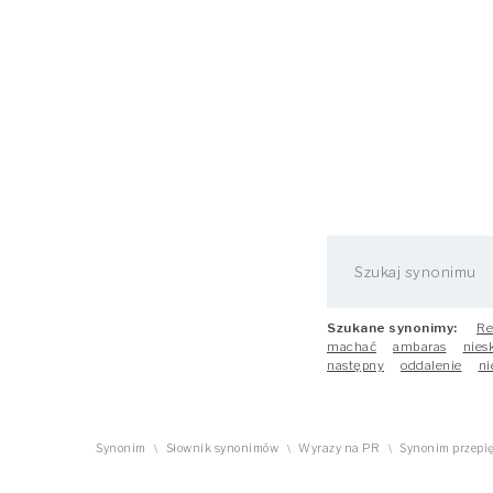
Szukane synonimy:
Re
machać
ambaras
nies
następny
oddalenie
ni
Synonim
Słownik synonimów
Wyrazy na PR
Synonim przepi
\
\
\