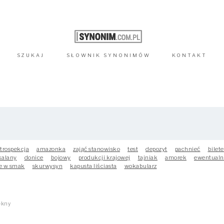
SZUKAJ
SŁOWNIK
SYNONIMÓW
KONTAKT
trospekcja
amazonka
zająć stanowisko
test
depozyt
pachnieć
bilete
kalany
donice
bojowy
produkcji krajowej
tajniak
amorek
ewentualn
e w smak
skurwysyn
kapusta liściasta
wokabularz
ękny