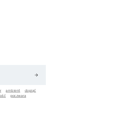
arrow_forward
r
ambient
dopiąć
ość
poczwara