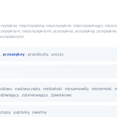
rzepiękna, nieprzepiękną, nieprzepiękne, nieprzepięknego, nieprz
przepięknym, nieprzepięknymi, przepiękna, przepiękną, przepiękne
 przepięknymi
,
przepiękny
,
prześliczny
,
uroczy
odziwu
,
nadzwyczajny
,
niebiański
,
niesamowity
,
nieziemski
,
r
dziwiający
,
zdumiewający
,
zjawiskowy
stojny
,
subtelny
,
świetny