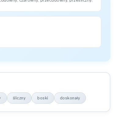
cudowny, czarowny, przecudowny, prześliczny.
y
śliczny
boski
doskonały