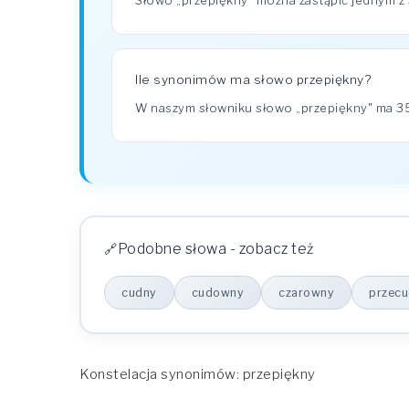
Słowo „przepiękny" można zastąpić jednym z
Ile synonimów ma słowo przepiękny?
W naszym słowniku słowo „przepiękny" ma 
Podobne słowa - zobacz też
cudny
cudowny
czarowny
przec
Konstelacja synonimów: przepiękny