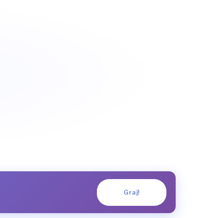
Graj!