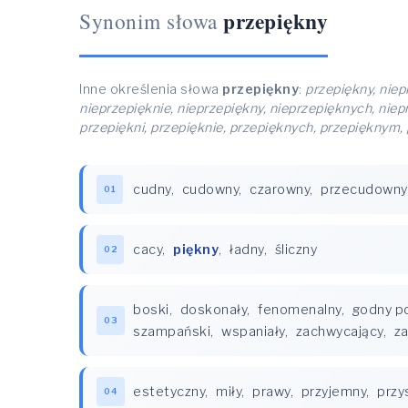
przepiękny
Synonim słowa
Inne określenia słowa
przepiękny
:
przepiękny, niep
nieprzepięknie, nieprzepiękny, nieprzepięknych, nie
przepiękni, przepięknie, przepięknych, przepięknym,
cudny
,
cudowny
,
czarowny
,
przecudowny
01
cacy
,
piękny
,
ładny
,
śliczny
02
boski
,
doskonały
,
fenomenalny
,
godny p
03
szampański
,
wspaniały
,
zachwycający
,
za
estetyczny
,
miły
,
prawy
,
przyjemny
,
przy
04