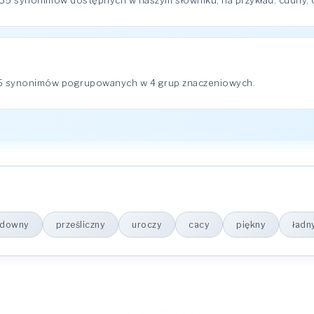
 35 synonimów dostępnych w naszym słowniku, na przykład: cudny, 
35 synonimów pogrupowanych w 4 grup znaczeniowych.
udowny
prześliczny
uroczy
cacy
piękny
ładn