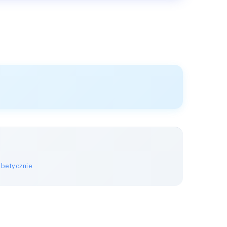
abetycznie
.