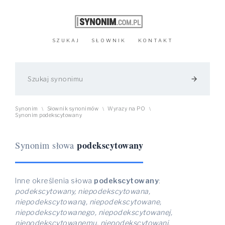
SZUKAJ
SŁOWNIK
KONTAKT
arrow_forward
Synonim
Słownik synonimów
Wyrazy na PO
\
\
\
Synonim podekscytowany
podekscytowany
Synonim słowa
Inne określenia słowa
podekscytowany
:
podekscytowany, niepodekscytowana,
niepodekscytowaną, niepodekscytowane,
niepodekscytowanego, niepodekscytowanej,
niepodekscytowanemu, niepodekscytowani,