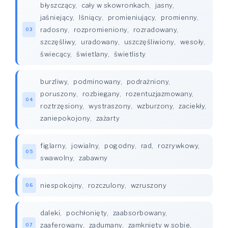
błyszczący
,
cały w skowronkach
,
jasny
,
jaśniejący
,
lśniący
,
promieniujący
,
promienny
,
radosny
,
rozpromieniony
,
rozradowany
,
03
szczęśliwy
,
uradowany
,
uszczęśliwiony
,
wesoły
,
świecący
,
świetlany
,
świetlisty
burzliwy
,
podminowany
,
podrażniony
,
poruszony
,
rozbiegany
,
rozentuzjazmowany
,
04
roztrzęsiony
,
wystraszony
,
wzburzony
,
zaciekły
,
zaniepokojony
,
zażarty
figlarny
,
jowialny
,
pogodny
,
rad
,
rozrywkowy
,
05
swawolny
,
zabawny
niespokojny
,
rozczulony
,
wzruszony
06
daleki
,
pochłonięty
,
zaabsorbowany
,
zaaferowany
,
zadumany
,
zamknięty w sobie
,
07