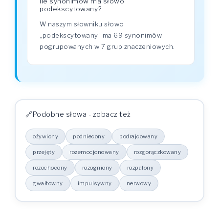
Ile synonimów ma słowo
podekscytowany?
W naszym słowniku słowo
„podekscytowany" ma 69 synonimów
pogrupowanych w 7 grup znaczeniowych.
Podobne słowa - zobacz też
ożywiony
podniecony
podrajcowany
przejęty
rozemocjonowany
rozgorączkowany
rozochocony
rozogniony
rozpalony
gwałtowny
impulsywny
nerwowy