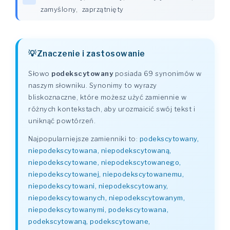
zamyślony
,
zaprzątnięty
Znaczenie i zastosowanie
Słowo
podekscytowany
posiada 69 synonimów w
naszym słowniku. Synonimy to wyrazy
bliskoznaczne, które możesz użyć zamiennie w
różnych kontekstach, aby urozmaicić swój tekst i
uniknąć powtórzeń.
Najpopularniejsze zamienniki to:
podekscytowany,
niepodekscytowana, niepodekscytowaną,
niepodekscytowane, niepodekscytowanego,
niepodekscytowanej, niepodekscytowanemu,
niepodekscytowani, niepodekscytowany,
niepodekscytowanych, niepodekscytowanym,
niepodekscytowanymi, podekscytowana,
podekscytowaną, podekscytowane,