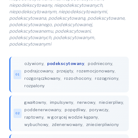
niepodekscytowany, niepodekscytowanych,
niepodekscytowanym, niepodekscytowanymi,
podekscytowana, podekscytowaną, podekscytowane,
podekscytowanego, podekscytowanej,
podekscytowanemu, podekscytowani,
podekscytowanych, podekscytowanym,
podekscytowanymi
ożywiony
,
podekscytowany
,
podniecony
,
podrajcowany
,
przejęty
,
rozemocjonowany
,
01
rozgorączkowany
,
rozochocony
,
rozogniony
,
rozpalony
gwałtowny
,
impulsywny
,
nerwowy
,
niecierpliwy
,
poddenerwowany
,
popędliwy
,
porywczy
,
02
raptowny
,
w gorącej wodzie kąpany
,
wybuchowy
,
zdenerwowany
,
zniecierpliwiony