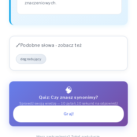
znaczeniowych.
Podobne słowa - zobacz też
degradujący
🧠
Quiz: Czy znasz synonimy?
Sprawdź swoją wiedzę — 10 pytań, 10 sekund na odpowiedź
Graj!
Masz zastrzeżenia? Zgłoś nadużycie.