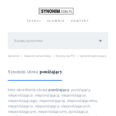
SZUKAJ
SŁOWNIK
KONTAKT
arrow_forward
Synonim
Słownik synonimów
Wyrazy na PO
Synonim poniżający
\
\
\
poniżający
Synonim słowa
Inne określenia słowa
poniżający
:
poniżający,
nieponiżająca, nieponiżającą, nieponiżające,
nieponiżającego, nieponiżającej, nieponiżającemu,
nieponiżająco, nieponiżający, nieponiżających,
nieponiżającym, nieponiżającymi, poniżająca,