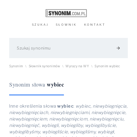
SZUKAJ
SŁOWNIK
KONTAKT
arrow_forward
Synonim
Słownik synonimów
Wyrazy na WY
Synonim wybiec
\
\
\
wybiec
Synonim słowa
Inne określenia słowa
wybiec
:
wybiec, niewybiegnięcia,
niewybiegnięciach, niewybiegnięciami, niewybiegnięcie,
niewybiegnięciem, niewybiegnięciom, niewybiegnięciu,
niewybiegnięć, wybiegli, wybiegliby, wybieglibyście,
wybieglibyśmy, wybiegliście, wybiegliśmy, wybiegł,