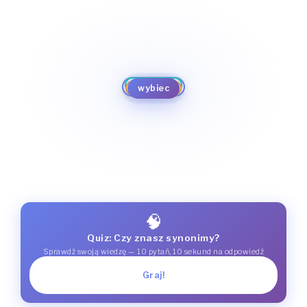
przebić się
upływać
kończyć się
wybić się
wychylić się
wybiec
wyrosnąć
wzbić się
wznieść się
🧠
Quiz: Czy znasz synonimy?
Sprawdź swoją wiedzę — 10 pytań, 10 sekund na odpowiedź
Graj!