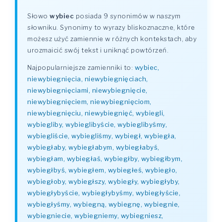
Słowo
wybiec
posiada 9 synonimów w naszym
słowniku. Synonimy to wyrazy bliskoznaczne, które
możesz użyć zamiennie w różnych kontekstach, aby
urozmaicić swój tekst i uniknąć powtórzeń.
Najpopularniejsze zamienniki to:
wybiec,
niewybiegnięcia, niewybiegnięciach,
niewybiegnięciami, niewybiegnięcie,
niewybiegnięciem, niewybiegnięciom,
niewybiegnięciu, niewybiegnięć, wybiegli,
wybiegliby, wybieglibyście, wybieglibyśmy,
wybiegliście, wybiegliśmy, wybiegł, wybiegła,
wybiegłaby, wybiegłabym, wybiegłabyś,
wybiegłam, wybiegłaś, wybiegłby, wybiegłbym,
wybiegłbyś, wybiegłem, wybiegłeś, wybiegło,
wybiegłoby, wybiegłszy, wybiegły, wybiegłyby,
wybiegłybyście, wybiegłybyśmy, wybiegłyście,
wybiegłyśmy, wybiegną, wybiegnę, wybiegnie,
wybiegniecie, wybiegniemy, wybiegniesz,