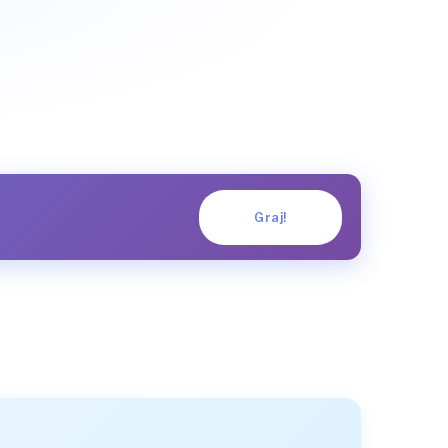
Graj!