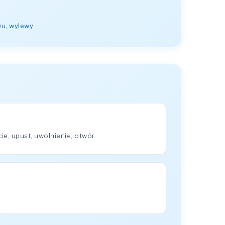
wu, wylewy
.
e, upust, uwolnienie, otwór.