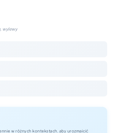
, wylewy
ennie w różnych kontekstach, aby urozmaicić