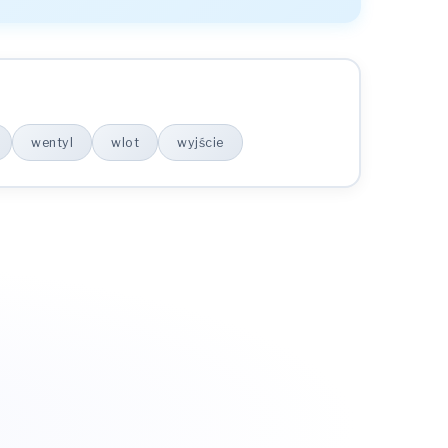
wentyl
wlot
wyjście