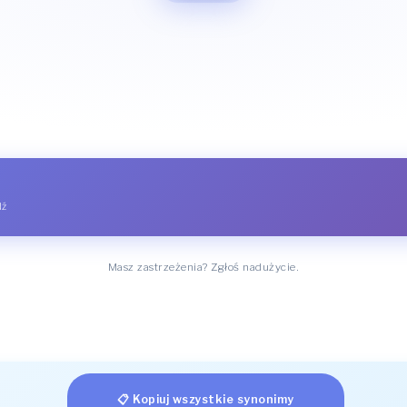
dź
Masz zastrzeżenia? Zgłoś nadużycie.
📋 Kopiuj wszystkie synonimy